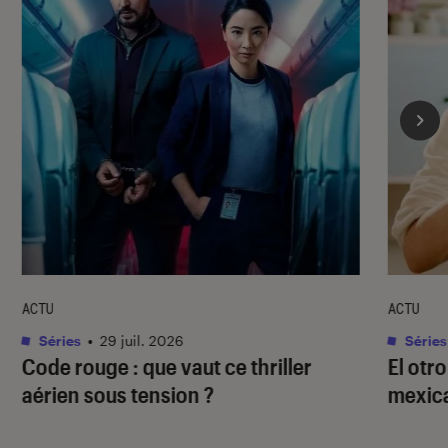
ACTU
ACTU
Séries
•
29 juil. 2026
Séries
Code rouge
: que vaut ce thriller
El otr
aérien sous tension ?
mexica