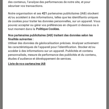
“Dying for Sex”, le 4 avril sur Disney+.
©FX
des contenus, l’analyse des performances de notre site, et pour
sécuriser vos transactions.
Notre organisation et ses
421
partenaires publicitaires (IAB) stockent
et/ou accèdent à des informations, telles que les identifiants uniques
Dans cette nouvelle comédie
de cookies pour traiter les données personnelles, sur un appareil. Vous
pouvez accepter ou gérer vos préférences en cliquant ci-dessous ou à
dramatique à découvrir le 4 avril sur
tout moment dans la
Politique Cookies.
Disney+, Michelle Williams incarne une
Nos partenaires publicitaires (IAB) traitent des données selon les
finalités suivantes :
femme atteinte d’un cancer incurable
Utiliser des données de géolocalisation précises. Analyser activement
les caractéristiques de l’appareil pour l’identification. Stocker et/ou
qui se lance dans une odyssée
accéder à des informations sur un appareil. Publicités et contenu
sexuelle. Une série audacieuse,
personnalisés, mesure de performance des publicités et du contenu,
études d’audience et développement de services.
rafraîchissante (et torride) qui brise les
Liste de nos partenaires IAB
tabous sur le sexe, le cancer et la
mort.
Introduction
Presque chaque instant de
Dying for Sex
,
la
série
FX diffusée sur Disney+ inspirée du