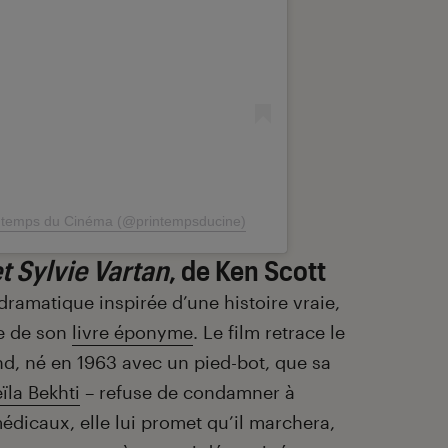
intemps du Cinéma (@printempsducine)
t Sylvie Vartan
, de Ken Scott
ramatique inspirée d’une histoire vraie,
ée de son
livre éponyme
. Le film retrace le
d, né en 1963 avec un pied-bot, que sa
ïla Bekhti
– refuse de condamner à
médicaux, elle lui promet qu’il marchera,