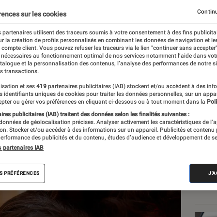
de l’événement
Continu
rences sur les cookies
 partenaires utilisent des traceurs soumis à votre consentement à des fins publicita
r la création de profils personnalisés en combinant les données de navigation et l
e compte client. Vous pouvez refuser les traceurs via le lien "continuer sans accepter"
 nécessaires au fonctionnement optimal de nos services notamment l’aide dans vot
atalogue et la personnalisation des contenus, l’analyse des performances de notre si
s transactions.
isation et ses
419
partenaires publicitaires (IAB) stockent et/ou accèdent à des inf
Les
es identifiants uniques de cookies pour traiter les données personnelles, sur un appa
pter ou gérer vos préférences en cliquant ci-dessous ou à tout moment dans la
Poli
res publicitaires (IAB) traitent des données selon les finalités suivantes :
 données de géolocalisation précises. Analyser activement les caractéristiques de l’
tion. Stocker et/ou accéder à des informations sur un appareil. Publicités et contenu
erformance des publicités et du contenu, études d’audience et développement de se
s partenaires IAB
S PRÉFÉRENCES
J'