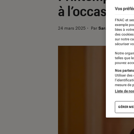
à l’occasion 
Vos préfé
FNAC et ses
exemple pou
24 mars 2025
・
Par
Sarah Dupont
liées à votr
des cookies
sur notre c
sécuriser vo
Notre organ
telles que l
pouvez acce
Nos partenai
Utiliser des
l’identifica
mesure de p
Liste de no
GÉRER ME