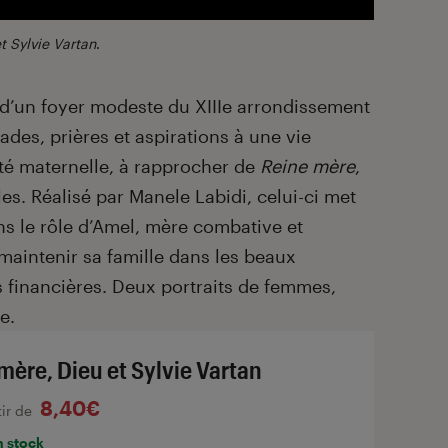
t Sylvie Vartan
.
é d’un foyer modeste du XIIIe arrondissement
rades, prières et aspirations à une vie
ité maternelle, à rapprocher de
Reine mère
,
les. Réalisé par Manele Labidi, celui-ci met
s le rôle d’Amel, mère combative et
maintenir sa famille dans les beaux
és financières. Deux portraits de femmes,
e.
mère, Dieu et Sylvie Vartan
8,40€
tir de
n stock