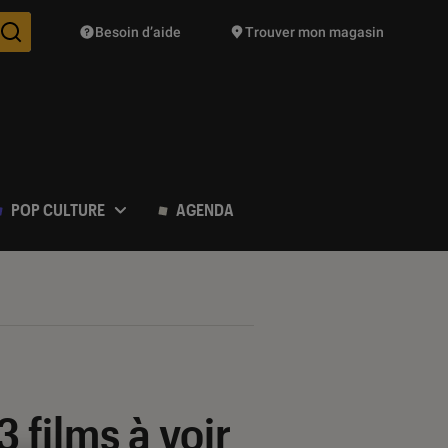
Besoin d’aide
Trouver mon magasin
Des suggestions de produits vont vous être proposées pendant vo
POP CULTURE
AGENDA
 films à voir