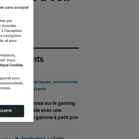
er sans accepter
ires par
es données
 à l’exception
re navigation
te, et pour
ormations,
 plus récents
reil. Vous
tique Cookies.
appareil pour
Périphériques, accessoires
 personnalisés,
rvices.
et composants
•
17H25
Corsair mise sur le gaming
accessible avec une
ACCEPTE
nouvelle gamme à petit prix
Application
•
15H10