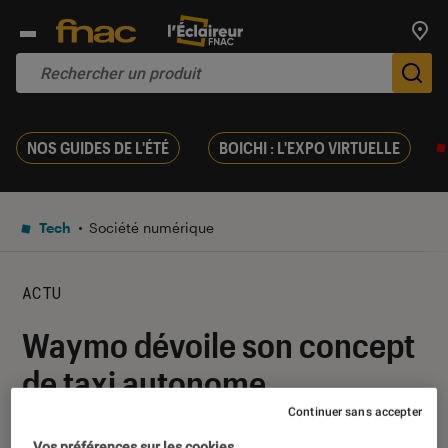
Trouv
De
NOS GUIDES DE L'ÉTÉ
BOICHI : L'EXPO VIRTUELLE
Tech
Société numérique
ACTU
Waymo dévoile son concept
de taxi autonome
Continuer sans accepter
31 décembre 2021
・
Par
Kesso Diallo
Vos préférences sur les cookies