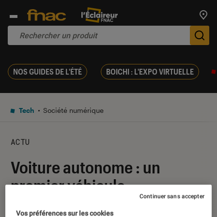
Trouv
De
NOS GUIDES DE L'ÉTÉ
BOICHI : L'EXPO VIRTUELLE
Tech
Société numérique
ACTU
Voiture autonome : un
premier véhicule
Continuer sans accepter
commercialisé en 2022
Vos préférences sur les cookies