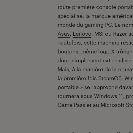
toute première console portab
spécialisé, la marque américai
monde du gaming PC. Le nom d
Asus
,
Lenovo
, MSI ou Razer s
Toutefois, cette machine ress
boutons, même logo X trônant 
donc simplement externaliser 
Mais, à la manière de
la nouv
la première fois SteamOS, Win
portable » se rapproche davant
tournera sous Windows 11, pr
Game Pass et au Microsoft St