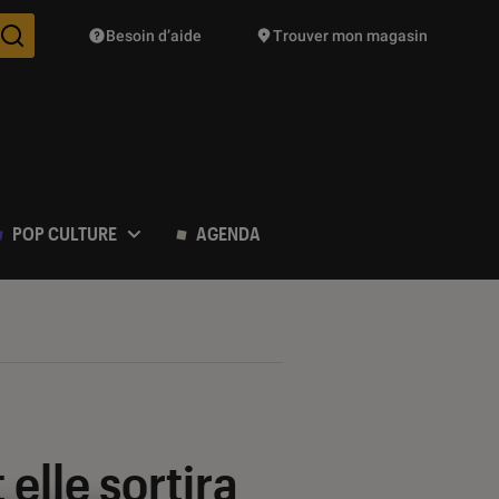
Besoin d’aide
Trouver mon magasin
Des suggestions de produits vont vous être proposées pendant vo
POP CULTURE
AGENDA
 elle sortira