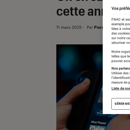
cette année !
Vos préfé
FNAC et ses
exemple pou
11 mars 2025
・
Par
Pierre Crochart
liées à votr
des cookies
sur notre c
sécuriser vo
Notre organ
telles que l
pouvez acce
Nos partenai
Utiliser des
l’identifica
mesure de p
Liste de no
GÉRER ME