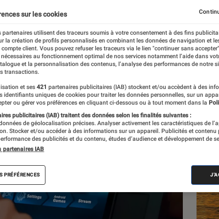
Continu
rences sur les cookies
 partenaires utilisent des traceurs soumis à votre consentement à des fins publicita
r la création de profils personnalisés en combinant les données de navigation et l
e compte client. Vous pouvez refuser les traceurs via le lien "continuer sans accepter"
 nécessaires au fonctionnement optimal de nos services notamment l’aide dans vot
atalogue et la personnalisation des contenus, l’analyse des performances de notre si
s transactions.
isation et ses
421
partenaires publicitaires (IAB) stockent et/ou accèdent à des inf
Les
es identifiants uniques de cookies pour traiter les données personnelles, sur un appa
pter ou gérer vos préférences en cliquant ci-dessous ou à tout moment dans la
Poli
res publicitaires (IAB) traitent des données selon les finalités suivantes :
 données de géolocalisation précises. Analyser activement les caractéristiques de l’
tion. Stocker et/ou accéder à des informations sur un appareil. Publicités et contenu
erformance des publicités et du contenu, études d’audience et développement de se
s partenaires IAB
S PRÉFÉRENCES
J'