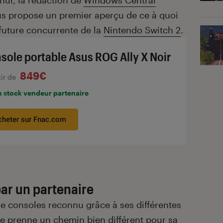
hui, la rédaction de
Windows Central
us propose un premier aperçu de ce à quoi
 future concurrente de la
Nintendo Switch 2
.
sole portable Asus ROG Ally X Noir
849€
tir de
n stock vendeur partenaire
cheter sur Fnac.com
ar un partenaire
de consoles reconnu grâce à ses différentes
rme prenne un chemin bien différent pour sa