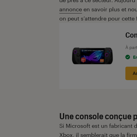
de près à ce secteur. Aujourd’
annonce
en savoir plus et no
on peut s’attendre pour cette
Con
À par
E
A
Une console conçue p
Si Microsoft est un fabricant 
Xbox, il semblerait que la fi