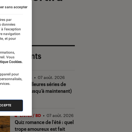
er sans accepter
ires par
es données
 à l’exception
re navigation
te, et pour
ormations,
 plus récents
reil. Vous
tique Cookies.
appareil pour
Séries
•
07 août. 2026
 personnalisés,
Les meilleures séries de
rvices.
2026 (jusqu’à maintenant)
ACCEPTE
Livres / BD
•
07 août. 2026
Quiz romance de l’été : quel
trope amoureux est fait