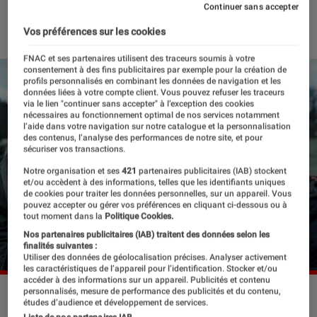
Continuer sans accepter
31 décembre 2024
・
Par
Robin Negre
Vos préférences sur les cookies
FNAC et ses partenaires utilisent des traceurs soumis à votre
consentement à des fins publicitaires par exemple pour la création de
profils personnalisés en combinant les données de navigation et les
données liées à votre compte client. Vous pouvez refuser les traceurs
via le lien "continuer sans accepter" à l’exception des cookies
nécessaires au fonctionnement optimal de nos services notamment
l’aide dans votre navigation sur notre catalogue et la personnalisation
des contenus, l’analyse des performances de notre site, et pour
sécuriser vos transactions.
Notre organisation et ses
421
partenaires publicitaires (IAB) stockent
et/ou accèdent à des informations, telles que les identifiants uniques
de cookies pour traiter les données personnelles, sur un appareil. Vous
pouvez accepter ou gérer vos préférences en cliquant ci-dessous ou à
tout moment dans la
Politique Cookies.
Nos partenaires publicitaires (IAB) traitent des données selon les
finalités suivantes :
Utiliser des données de géolocalisation précises. Analyser activement
les caractéristiques de l’appareil pour l’identification. Stocker et/ou
accéder à des informations sur un appareil. Publicités et contenu
personnalisés, mesure de performance des publicités et du contenu,
Franck Dubosc et Laure Calamy dans “Un ours dans le Jura”.
études d’audience et développement de services.
©Gaumont