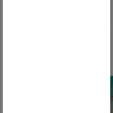
Pour aller plus loin
Comédie
Frères Coen
Humour noir
Dernièrement dans Actu Cinéma