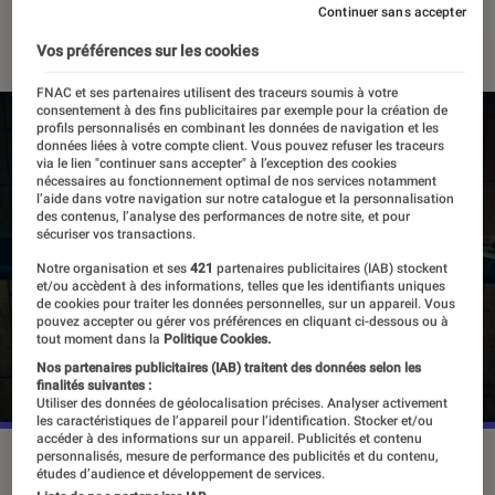
Continuer sans accepter
29 octobre 2024
・
Par
Agathe Renac
Vos préférences sur les cookies
FNAC et ses partenaires utilisent des traceurs soumis à votre
consentement à des fins publicitaires par exemple pour la création de
profils personnalisés en combinant les données de navigation et les
données liées à votre compte client. Vous pouvez refuser les traceurs
via le lien "continuer sans accepter" à l’exception des cookies
nécessaires au fonctionnement optimal de nos services notamment
l’aide dans votre navigation sur notre catalogue et la personnalisation
des contenus, l’analyse des performances de notre site, et pour
sécuriser vos transactions.
Notre organisation et ses
421
partenaires publicitaires (IAB) stockent
et/ou accèdent à des informations, telles que les identifiants uniques
de cookies pour traiter les données personnelles, sur un appareil. Vous
pouvez accepter ou gérer vos préférences en cliquant ci-dessous ou à
tout moment dans la
Politique Cookies.
Nos partenaires publicitaires (IAB) traitent des données selon les
finalités suivantes :
Utiliser des données de géolocalisation précises. Analyser activement
les caractéristiques de l’appareil pour l’identification. Stocker et/ou
accéder à des informations sur un appareil. Publicités et contenu
personnalisés, mesure de performance des publicités et du contenu,
“Relève-toi”, le 30 octobre sur Netflix.
©Netflix
études d’audience et développement de services.