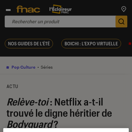
Trouv
De
NOS GUIDES DE L'ÉTÉ
BOICHI : L'EXPO VIRTUELLE
Pop Culture
Séries
ACTU
Relève-toi
: Netflix a-t-il
trouvé le digne héritier de
Bodyguard
?