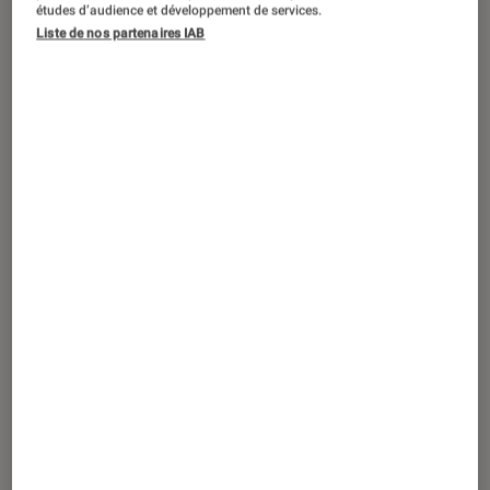
études d’audience et développement de services.
Liste de nos partenaires IAB
Le film consacré à Charles Aznavour
sort sur les écrans ce 23 octobre
2024. L’occasion pour
L’Éclaireur
de
revenir sur trois choses à savoir.
Un chanteur derrière la
1
caméra
Monsieur Aznavour
est un projet de longue
date. Déjà lors de son vivant,
Charles Aznavour
désire qu’un biopic sur sa vie soit réalisé et
confie la production de cette lourde tâche à
son gendre, Jean-Rachid Kallouche, tout en
validant un duo de réalisateurs alors débutant :