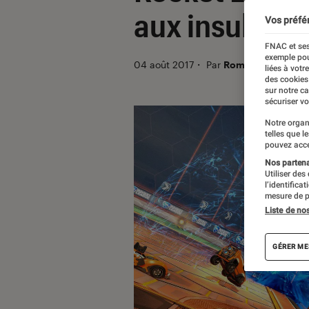
aux insultes
Vos préfé
FNAC et ses
exemple pou
04 août 2017
・
Par
Romain Challand
liées à votr
des cookies
sur notre c
sécuriser vo
Notre organ
telles que l
pouvez acce
Nos partenai
Utiliser des
l’identifica
mesure de p
Liste de no
GÉRER ME