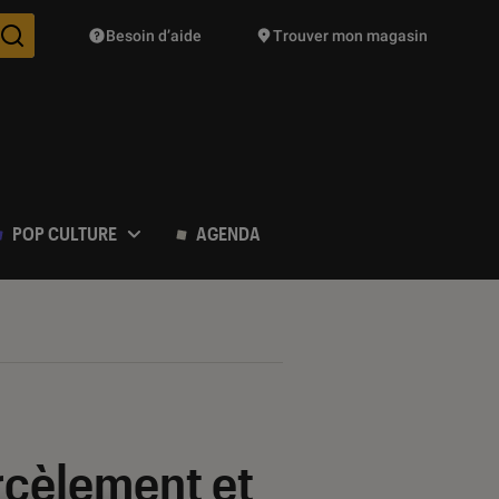
Besoin d’aide
Trouver mon magasin
Des suggestions de produits vont vous être proposées pendant vo
POP CULTURE
AGENDA
rcèlement et