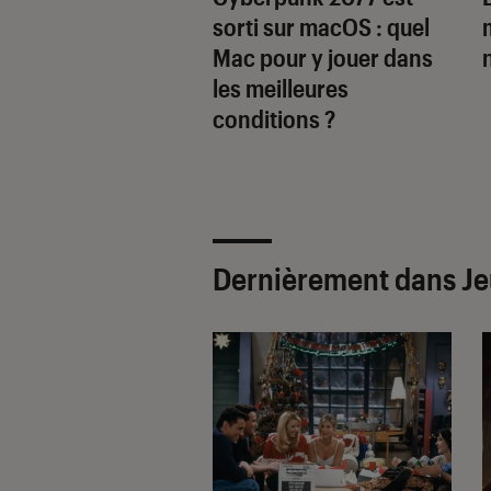
gite les réseaux
sorti sur macOS : quel
ux racheté par le
Mac pour y jouer dans
MàJ]
les meilleures
conditions ?
Dernièrement dans J