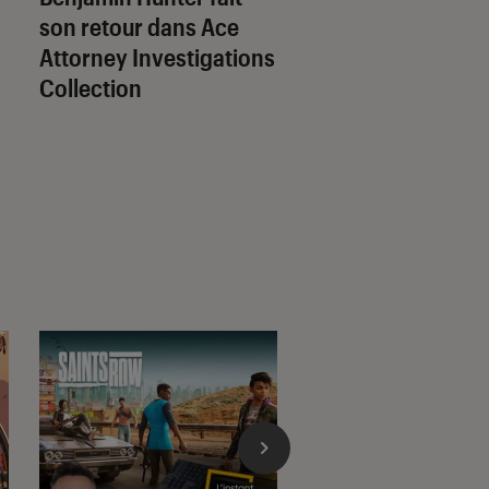
son retour dans
Ace
crée la surprise et
Attorney Investigations
enregistre 10 mill
Collection
de joueurs en une
semaine