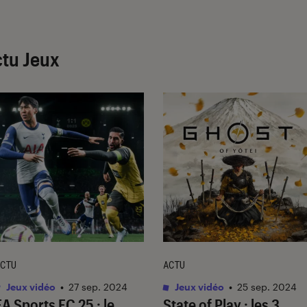
tu Jeux
CTU
ACTU
Jeux vidéo
•
27 sep. 2024
Jeux vidéo
•
25 sep. 2024
EA Sports FC 25
: le
State of Play : les 3