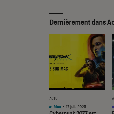
Dernièrement dans Ac
ACTU
A
•
31 jan. 2022
Mac
•
17 juil. 2025
e : le Motus 2.0
Cyberpunk 2077
est