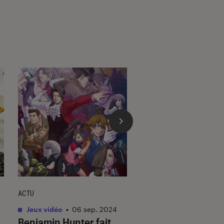
ACTU
ACTU
Jeux vidéo
•
06 sep. 2024
Jeux vidéo
•
17 juil. 
Benjamin Hunter fait
The First Descend