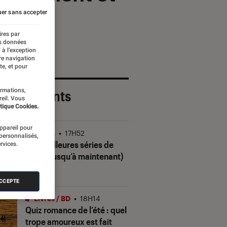
er sans accepter
ires par
es données
 à l’exception
re navigation
te, et pour
ormations,
 plus récents
reil. Vous
tique Cookies.
appareil pour
Séries
•
17H52
 personnalisés,
Les meilleures séries de
rvices.
2026 (jusqu’à maintenant)
ACCEPTE
Livres / BD
•
18H14
Quiz romance de l’été : quel
trope amoureux est fait