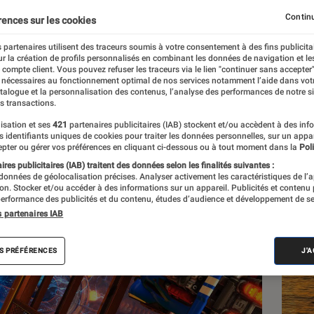
Continu
rences sur les cookies
 partenaires utilisent des traceurs soumis à votre consentement à des fins publicita
r la création de profils personnalisés en combinant les données de navigation et l
e compte client. Vous pouvez refuser les traceurs via le lien "continuer sans accepter"
 nécessaires au fonctionnement optimal de nos services notamment l’aide dans vot
atalogue et la personnalisation des contenus, l’analyse des performances de notre si
s transactions.
isation et ses
421
partenaires publicitaires (IAB) stockent et/ou accèdent à des inf
Les
es identifiants uniques de cookies pour traiter les données personnelles, sur un appa
pter ou gérer vos préférences en cliquant ci-dessous ou à tout moment dans la
Poli
res publicitaires (IAB) traitent des données selon les finalités suivantes :
 données de géolocalisation précises. Analyser activement les caractéristiques de l’
tion. Stocker et/ou accéder à des informations sur un appareil. Publicités et contenu
erformance des publicités et du contenu, études d’audience et développement de se
s partenaires IAB
S PRÉFÉRENCES
J'