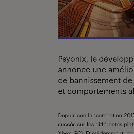
Psyonix, le dévelop
annonce une amélior
de bannissement de j
et comportements ab
Introduction
Depuis son lancement en 201
succès sur les différentes plat
Xbox, PC). Et évidemment, ce 