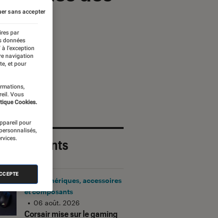
er sans accepter
ires par
es données
 à l’exception
re navigation
te, et pour
ormations,
reil. Vous
tique Cookies.
appareil pour
 personnalisés,
rvices.
 plus récents
ACCEPTE
Périphériques, accessoires
et composants
•
06 août. 2026
Corsair mise sur le gaming