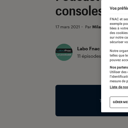
consoles nex
Vos préfé
FNAC et ses
exemple pou
17 mars 2021
・
Par
Milan Lebas
liées à votr
des cookies
sur notre c
sécuriser vo
Labo Fnac : Le Podcast
Notre organ
11 épisodes
telles que l
pouvez acce
Nos partenai
Utiliser des
Introduction
l’identifica
mesure de p
Liste de no
GÉRER ME