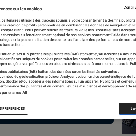
t-gen
Continu
rences sur les cookies
 partenaires utilisent des traceurs soumis à votre consentement à des fins publicita
r la création de profils personnalisés en combinant les données de navigation et l
e compte client. Vous pouvez refuser les traceurs via le lien "continuer sans accepter"
 nécessaires au fonctionnement optimal de nos services notamment l’aide dans vot
atalogue et la personnalisation des contenus, l’analyse des performances de notre si
s transactions.
isation et ses
419
partenaires publicitaires (IAB) stockent et/ou accèdent à des inf
es identifiants uniques de cookies pour traiter les données personnelles, sur un appa
pter ou gérer vos préférences en cliquant ci-dessous ou à tout moment dans la
Poli
res publicitaires (IAB) traitent des données selon les finalités suivantes :
 données de géolocalisation précises. Analyser activement les caractéristiques de l’
tion. Stocker et/ou accéder à des informations sur un appareil. Publicités et contenu
erformance des publicités et du contenu, études d’audience et développement de se
Les
s partenaires IAB
S PRÉFÉRENCES
J'