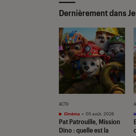
Dernièrement dans Je
TAGE
ACTU
A
ng
•
09 juil. 2026
Cinéma
•
05 août. 2026
nt bien choisir
Pat Patrouille, Mission
C Gamer ?
Dino
: quelle est la