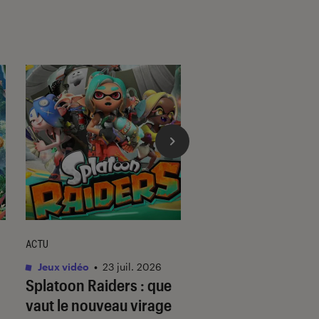
ACTU
ACTU
Jeux vidéo
•
23 juil. 2026
Jeux vidéo
•
20 juil.
Splatoon Raiders
: que
Splatoon Raiders
vaut le nouveau virage
vaut le nouveau je