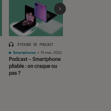
ÉPISODE DE PODCAST
ÉPISODE DE PODCA
Smartphones
•
15 mai. 2022
Son
•
16 sep. 2021
Podcast – Smartphone
Podcast – Son de 
pliable : on craque ou
appareils : les 5 n
pas ?
pour tout compre