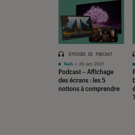
ISODE DE PODCAST
ÉPISODE DE PODCAST
 et vidéo
•
Tech
•
20 oct. 2021
Podcast – Affichage
. 2021
st – Appareil
des écrans : les 5
 numérique vs
notions à comprendre
phone photo :
nt choisir ?