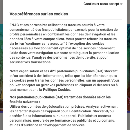
Continuer sans accepter
25 juin 2024
・
Par
Pierre Crochart
Vos préférences sur les cookies
FNAC et ses partenaires utilisent des traceurs soumis à votre
consentement à des fins publicitaires par exemple pour la création de
profils personnalisés en combinant les données de navigation et les
données liées à votre compte client. Vous pouvez refuser les traceurs
via le lien "continuer sans accepter" à l’exception des cookies
nécessaires au fonctionnement optimal de nos services notamment
l’aide dans votre navigation sur notre catalogue et la personnalisation
des contenus, l’analyse des performances de notre site, et pour
sécuriser vos transactions.
Notre organisation et ses
421
partenaires publicitaires (IAB) stockent
et/ou accèdent à des informations, telles que les identifiants uniques
de cookies pour traiter les données personnelles, sur un appareil. Vous
pouvez accepter ou gérer vos préférences en cliquant ci-dessous ou à
tout moment dans la
Politique Cookies.
Nos partenaires publicitaires (IAB) traitent des données selon les
finalités suivantes :
Utiliser des données de géolocalisation précises. Analyser activement
les caractéristiques de l’appareil pour l’identification. Stocker et/ou
accéder à des informations sur un appareil. Publicités et contenu
“Kaulitz & Kaulitz”, le 25 juin sur Netflix.
©Netflix
personnalisés, mesure de performance des publicités et du contenu,
études d’audience et développement de services.