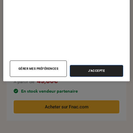
Phantom Thread DVD
GÉRER MES PRÉFÉRENCES
J'ACCEPTE
49,86€
À partir de
En stock vendeur partenaire
Acheter sur Fnac.com