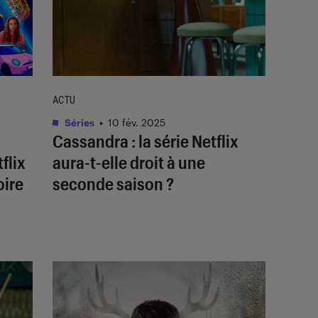
ACTU
Séries
•
10 fév. 2025
Cassandra
: la série Netflix
tflix
aura-t-elle droit à une
oire
seconde saison ?