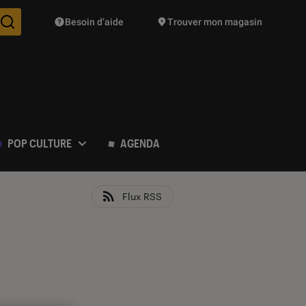
Besoin d’aide
Trouver mon magasin
Des suggestions de produits vont vous être proposées pendant vo
POP CULTURE
AGENDA
Flux RSS