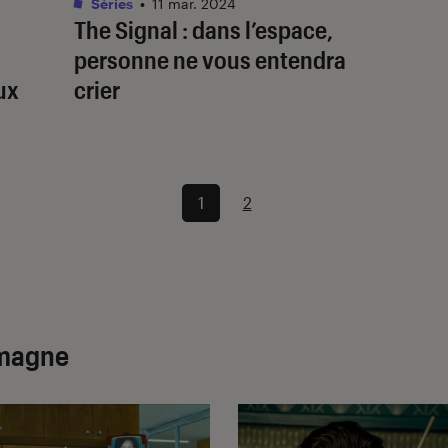
Séries
•
11 mar. 2024
The Signal
: dans l’espace,
personne ne vous entendra
ux
crier
1
2
emagne