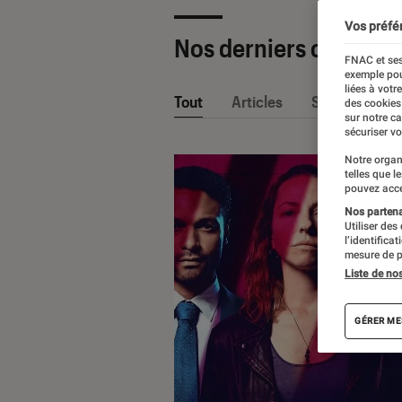
Vos préfé
Nos derniers contenu
FNAC et ses
exemple pou
liées à votr
Tout
Articles
Sélections et
des cookies
sur notre c
sécuriser vo
Notre organ
telles que l
pouvez acce
Nos partenai
Utiliser des
l’identifica
mesure de p
Liste de no
GÉRER ME