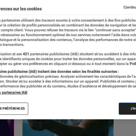
Continu
rences sur les cookies
s
 partenaires utilisent des traceurs soumis à votre consentement à des fins publicita
r la création de profils personnalisés en combinant les données de navigation et l
e compte client. Vous pouvez refuser les traceurs via le lien "continuer sans accepter"
 guides
 nécessaires au fonctionnement optimal de nos services notamment l’aide dans vot
atalogue et la personnalisation des contenus, l’analyse des performances de notre si
s transactions.
isation et ses
421
partenaires publicitaires (IAB) stockent et/ou accèdent à des inf
es identifiants uniques de cookies pour traiter les données personnelles, sur un appa
pter ou gérer vos préférences en cliquant ci-dessous ou à tout moment dans la
Poli
res publicitaires (IAB) traitent des données selon les finalités suivantes :
 données de géolocalisation précises. Analyser activement les caractéristiques de l’
tion. Stocker et/ou accéder à des informations sur un appareil. Publicités et contenu
erformance des publicités et du contenu, études d’audience et développement de se
s partenaires IAB
S PRÉFÉRENCES
J'