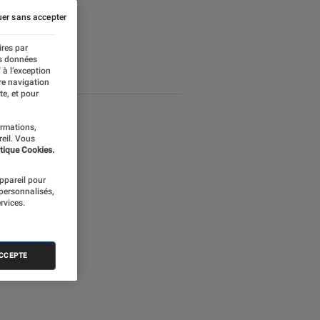
er sans accepter
ires par
es données
 à l’exception
re navigation
te, et pour
ormations,
reil. Vous
tique Cookies.
appareil pour
 personnalisés,
rvices.
ACCEPTE