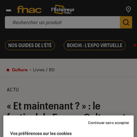
Trouv
De
NOS GUIDES DE L'ÉTÉ
BOICHI : L'EXPO VIRTUELLE
Culture
Livres / BD
ACTU
« Et maintenant ? » : le
festival de France Culture et
Continuer sans accepter
Arte
Vos préférences sur les cookies