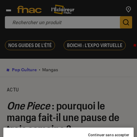
Trouv
De
NOS GUIDES DE L'ÉTÉ
BOICHI : L'EXPO VIRTUELLE
Pop Culture
Mangas
ACTU
One Piece
: pourquoi le
manga fait-il une pause de
trois semaine ?
Continuer sans accepter