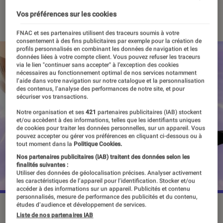
22 mars 2024
Vos préférences sur les cookies
FNAC et ses partenaires utilisent des traceurs soumis à votre
consentement à des fins publicitaires par exemple pour la création de
profils personnalisés en combinant les données de navigation et les
données liées à votre compte client. Vous pouvez refuser les traceurs
via le lien "continuer sans accepter" à l’exception des cookies
nécessaires au fonctionnement optimal de nos services notamment
l’aide dans votre navigation sur notre catalogue et la personnalisation
des contenus, l’analyse des performances de notre site, et pour
sécuriser vos transactions.
Notre organisation et ses
421
partenaires publicitaires (IAB) stockent
et/ou accèdent à des informations, telles que les identifiants uniques
de cookies pour traiter les données personnelles, sur un appareil. Vous
pouvez accepter ou gérer vos préférences en cliquant ci-dessous ou à
tout moment dans la
Politique Cookies.
Nos partenaires publicitaires (IAB) traitent des données selon les
finalités suivantes :
Utiliser des données de géolocalisation précises. Analyser activement
les caractéristiques de l’appareil pour l’identification. Stocker et/ou
accéder à des informations sur un appareil. Publicités et contenu
personnalisés, mesure de performance des publicités et du contenu,
études d’audience et développement de services.
“One Piece Red” a créé l'événement lors de sa sortie au
Liste de nos partenaires IAB
cinéma, en 2022.
©Toei Animation