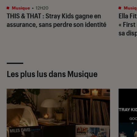
Musique
•
12H20
Musiq
THIS & THAT
: Stray Kids gagne en
Ella Fi
assurance, sans perdre son identité
« Firs
sa dis
Les plus lus dans Musique