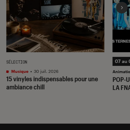
07 au 
SÉLECTION
Musique
•
30 juil. 2026
Animati
15 vinyles indispensables pour une
POP-U
ambiance chill
LA FN