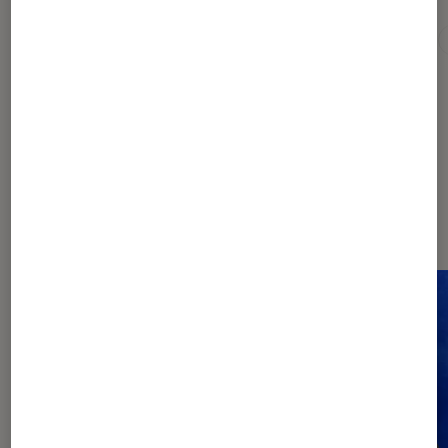
Album
Chanson engagée
Chanson française
Dernièrement dans Entretien
Musique