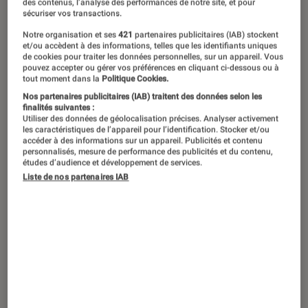
des contenus, l’analyse des performances de notre site, et pour
Olivia Ruiz sort ce 1er mars “La Réplique”.
©Charlotte
sécuriser vos transactions.
Abramow
Notre organisation et ses
421
partenaires publicitaires (IAB) stockent
et/ou accèdent à des informations, telles que les identifiants uniques
de cookies pour traiter les données personnelles, sur un appareil. Vous
Après huit ans d’absence, Olivia Ruiz
pouvez accepter ou gérer vos préférences en cliquant ci-dessous ou à
tout moment dans la
Politique Cookies.
donne
La Réplique
aux combattants et
Nos partenaires publicitaires (IAB) traitent des données selon les
finalités suivantes :
combattantes, dans un sixième album
Utiliser des données de géolocalisation précises. Analyser activement
électrique, électronique, chaloupé et
les caractéristiques de l’appareil pour l’identification. Stocker et/ou
accéder à des informations sur un appareil. Publicités et contenu
engagé. Rencontre.
personnalisés, mesure de performance des publicités et du contenu,
études d’audience et développement de services.
Liste de nos partenaires IAB
Introduction
Olivia Ruiz
nous aura fait patienter huit ans
avant de donner une suite à son précédent
album
À nos corps-aimants
(2016). Pour autant,
l’artiste jouissant d’une liberté créatrice rare n’a
pas chômé. Affranchie de toutes chaînes la