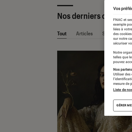
Vos préfé
Nos derniers contenu
FNAC et ses
exemple pou
liées à votr
Tout
Articles
Sélections et
des cookies
sur notre c
sécuriser vo
Notre organ
telles que l
pouvez acce
Nos partenai
Utiliser des
l’identifica
mesure de p
Liste de no
GÉRER ME