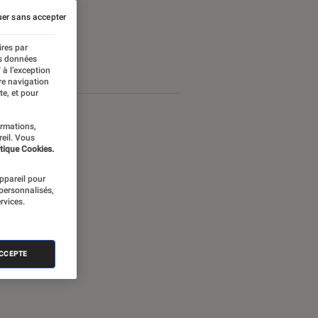
er sans accepter
ires par
es données
 à l’exception
re navigation
te, et pour
ormations,
reil. Vous
tique Cookies.
appareil pour
 personnalisés,
rvices.
ACCEPTE