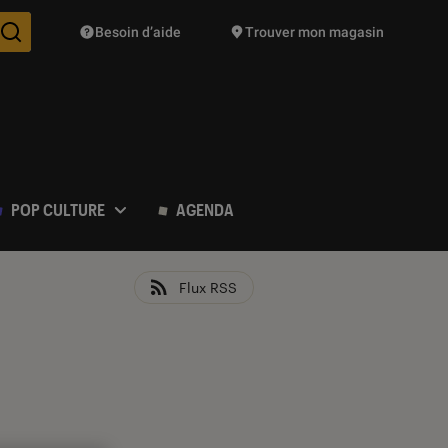
Besoin d’aide
Trouver mon magasin
Des suggestions de produits vont vous être proposées pendant vo
POP CULTURE
AGENDA
Flux RSS