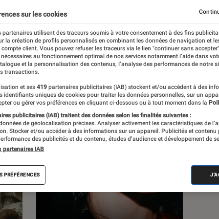
Continu
rences sur les cookies
s
 partenaires utilisent des traceurs soumis à votre consentement à des fins publicita
r la création de profils personnalisés en combinant les données de navigation et l
e compte client. Vous pouvez refuser les traceurs via le lien "continuer sans accepter"
 guides
 nécessaires au fonctionnement optimal de nos services notamment l’aide dans vot
atalogue et la personnalisation des contenus, l’analyse des performances de notre si
s transactions.
isation et ses
419
partenaires publicitaires (IAB) stockent et/ou accèdent à des inf
es identifiants uniques de cookies pour traiter les données personnelles, sur un appa
pter ou gérer vos préférences en cliquant ci-dessous ou à tout moment dans la
Poli
res publicitaires (IAB) traitent des données selon les finalités suivantes :
 données de géolocalisation précises. Analyser activement les caractéristiques de l’
tion. Stocker et/ou accéder à des informations sur un appareil. Publicités et contenu
erformance des publicités et du contenu, études d’audience et développement de se
s partenaires IAB
S PRÉFÉRENCES
J'