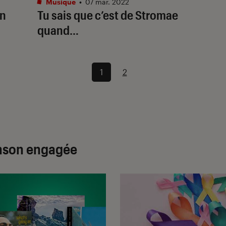
Musique
•
07 mar. 2022
un
Tu sais que c’est de Stromae
quand…
1
2
anson engagée