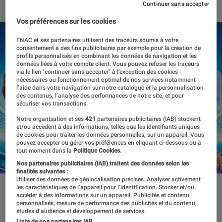
Continuer sans accepter
Vos préférences sur les cookies
FNAC et ses partenaires utilisent des traceurs soumis à votre
consentement à des fins publicitaires par exemple pour la création de
profils personnalisés en combinant les données de navigation et les
données liées à votre compte client. Vous pouvez refuser les traceurs
via le lien "continuer sans accepter" à l’exception des cookies
nécessaires au fonctionnement optimal de nos services notamment
l’aide dans votre navigation sur notre catalogue et la personnalisation
des contenus, l’analyse des performances de notre site, et pour
sécuriser vos transactions.
Notre organisation et ses
421
partenaires publicitaires (IAB) stockent
et/ou accèdent à des informations, telles que les identifiants uniques
de cookies pour traiter les données personnelles, sur un appareil. Vous
pouvez accepter ou gérer vos préférences en cliquant ci-dessous ou à
tout moment dans la
Politique Cookies.
Nos partenaires publicitaires (IAB) traitent des données selon les
finalités suivantes :
Utiliser des données de géolocalisation précises. Analyser activement
La nouvelle saison de “LOL : qui rit, sort” a été diffusée le 16
les caractéristiques de l’appareil pour l’identification. Stocker et/ou
accéder à des informations sur un appareil. Publicités et contenu
février sur Prime Video.
©Prime Video
personnalisés, mesure de performance des publicités et du contenu,
études d’audience et développement de services.
Liste de nos partenaires IAB