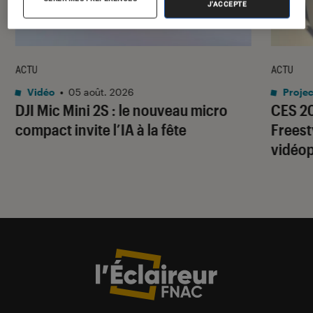
J'ACCEPTE
ACTU
ACTU
Vidéo
•
05 août. 2026
Projec
DJI Mic Mini 2S : le nouveau micro
CES 2
compact invite l’IA à la fête
Freest
vidéop