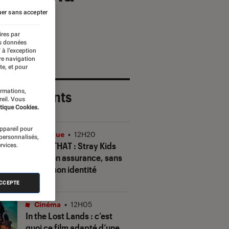
er sans accepter
ires par
es données
 à l’exception
re navigation
te, et pour
ormations,
 plus récents
reil. Vous
tique Cookies.
appareil pour
Musique
•
12H20
 personnalisés,
THIS & THAT
: Stray Kids
rvices.
gagne en assurance, sans
perdre son identité
ACCEPTE
Cinéma
•
12H05
In the Lost Lands
: c’est
quoi ce film adapté d’une