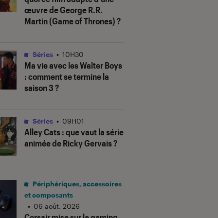
œuvre de George R.R.
Martin (
Game of Thrones
) ?
Séries
•
10H30
Ma vie avec les Walter Boys
: comment se termine la
saison 3 ?
Séries
•
09H01
Alley Cats
: que vaut la série
animée de Ricky Gervais ?
Périphériques, accessoires
et composants
•
06 août. 2026
Corsair mise sur le gaming