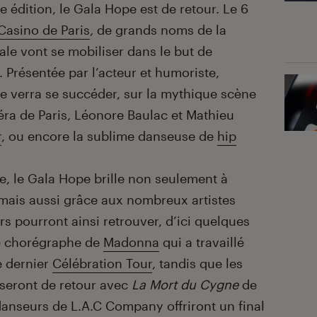
 édition, le Gala Hope est de retour. Le 6
Casino de Paris
, de grands noms de la
ale vont se mobiliser dans le but de
. Présentée par l’acteur et humoriste,
rée verra se succéder, sur la mythique scène
péra de Paris, Léonore Baulac et Mathieu
r
, ou encore la sublime danseuse de
hip
se, le Gala Hope brille non seulement à
, mais aussi grâce aux nombreux artistes
s pourront ainsi retrouver, d’ici quelques
re chorégraphe de
Madonna
qui a travaillé
e dernier
Célébration Tour
, tandis que les
 seront de retour avec
La Mort du Cygne
de
 danseurs de L.A.C Company offriront un final