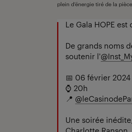
plein d’énergie tiré de la pièc
Le Gala HOPE est 
De grands noms de
soutenir l'
@Inst_M
📅 06 février 2024
⌚ 20h
📍
@leCasinodePar
Une soirée inédite,
Charlotte Ranson,