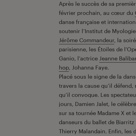
Introduction
Après le succès de sa première
février prochain, au cœur du
danse française et internation
soutenir l’Institut de Myologie
Jérôme Commandeur
, la soi
parisienne, les Étoiles de l’O
Ganio, l’actrice
Jeanne Baliba
hop
, Johanna Faye.
Placé sous le signe de la dan
travers la cause qu’il défend
qu’il convoque. Les spectateur
jours, Damien Jalet, le célèb
sur sa tournée Madame X et l
danseurs du ballet de Biarritz
Thierry Malandain. Enfin, les