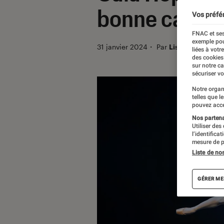
bonne cause
Vos préfé
FNAC et ses
exemple pou
31 janvier 2024
・
Par
Lisa Muratore
liées à votr
des cookies
sur notre c
sécuriser vo
Notre organ
telles que l
pouvez acce
Nos partenai
Utiliser des
l’identifica
mesure de p
Liste de no
GÉRER ME