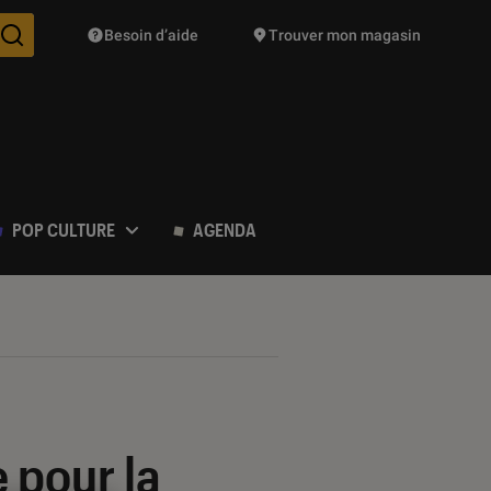
Besoin d’aide
Trouver mon magasin
Des suggestions de produits vont vous être proposées pendant vo
POP CULTURE
AGENDA
 pour la