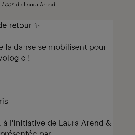
e
Leon
de Laura Arend.
de retour ✨
 la danse se mobilisent pour
yologie
!
is
 à l'initiative de Laura Arend &
 présentée par