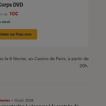
Corps DVD
10€
tir de
n stock
cheter sur Fnac.com
 le 6 février, au Casino de Paris, à partir de
20h.
ctacles
•
13 juil. 2026