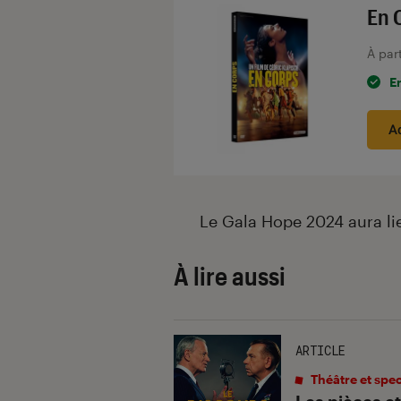
En 
À par
E
A
Le Gala Hope 2024 aura lieu
À lire aussi
ARTICLE
Théâtre et spe