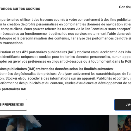
Continu
rences sur les cookies
 partenaires utilisent des traceurs soumis à votre consentement à des fins publicita
r la création de profils personnalisés en combinant les données de navigation et l
e compte client. Vous pouvez refuser les traceurs via le lien "continuer sans accepter"
 nécessaires au fonctionnement optimal de nos services notamment l’aide dans vot
atalogue et la personnalisation des contenus, l’analyse des performances de notre si
s transactions.
isation et ses
421
partenaires publicitaires (IAB) stockent et/ou accèdent à des inf
Les
es identifiants uniques de cookies pour traiter les données personnelles, sur un appa
pter ou gérer vos préférences en cliquant ci-dessous ou à tout moment dans la
Poli
res publicitaires (IAB) traitent des données selon les finalités suivantes :
 données de géolocalisation précises. Analyser activement les caractéristiques de l’
tion. Stocker et/ou accéder à des informations sur un appareil. Publicités et contenu
erformance des publicités et du contenu, études d’audience et développement de se
s partenaires IAB
S PRÉFÉRENCES
J'