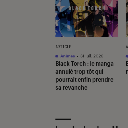
ARTICLE
A
as
•
30 juin 2026
Animes
•
31 juil. 2026
The Marshal King
,
Black Torch
: le manga
i signe un retour
annulé trop tôt qui
rqué
pourrait enfin prendre
sa revanche