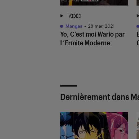
ÉO
VIDÉO
as
•
08 sep. 2021
Mangas
•
28 mar. 2021
 par le Chef Otaku
Yo, C’est moi Wario par
L’Ermite Moderne
Dernièrement dans M