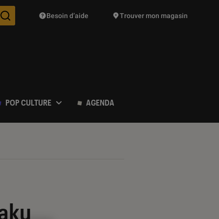
Besoin d’aide
Trouver mon magasin
Des suggestions de produits vont vous être proposées pendant vo
POP CULTURE
AGENDA
taku