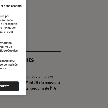
er sans accepter
ires par
es données
 à l’exception
re navigation
te, et pour
ormations,
reil. Vous
tique Cookies.
 plus récents
appareil pour
 personnalisés,
rvices.
Vidéo
•
05 août. 2026
DJI Mic Mini 2S : le nouveau
ACCEPTE
micro compact invite l’IA
à la fête