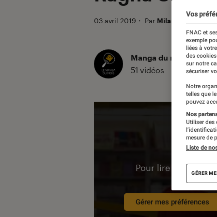
Vos préfé
03 avril 2019
・
Par
Milan Lebas
FNAC et ses
exemple pou
liées à votr
des cookies
Manga du mois
sur notre c
51 vidéos
sécuriser vo
Notre organ
telles que l
pouvez acce
Nos partenai
Utiliser des
l’identifica
mesure de p
Liste de no
Pour lire la vidéo l’
GÉRER ME
Gérer mes préférences