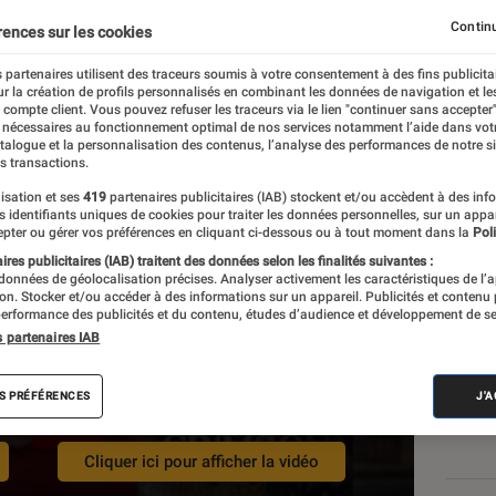
Continu
rences sur les cookies
 partenaires utilisent des traceurs soumis à votre consentement à des fins publicita
r la création de profils personnalisés en combinant les données de navigation et l
e compte client. Vous pouvez refuser les traceurs via le lien "continuer sans accepter"
 nécessaires au fonctionnement optimal de nos services notamment l’aide dans vot
atalogue et la personnalisation des contenus, l’analyse des performances de notre si
s transactions.
isation et ses
419
partenaires publicitaires (IAB) stockent et/ou accèdent à des inf
es identifiants uniques de cookies pour traiter les données personnelles, sur un appa
pter ou gérer vos préférences en cliquant ci-dessous ou à tout moment dans la
Poli
res publicitaires (IAB) traitent des données selon les finalités suivantes :
Les
 données de géolocalisation précises. Analyser activement les caractéristiques de l’
tion. Stocker et/ou accéder à des informations sur un appareil. Publicités et contenu
erformance des publicités et du contenu, études d’audience et développement de se
s partenaires IAB
activation des cookies publicitaires
S PRÉFÉRENCES
J'
est nécessaire.
Cliquer ici pour afficher la vidéo