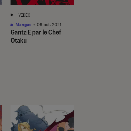
VIDÉO
VIDÉO
Mangas
•
08 oct. 2021
Mangas
•
23 mai. 20
Gantz:E par le Chef
One Punch Man pa
Otaku
Chef Otaku