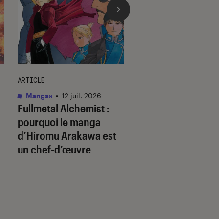
ARTICLE
ACTU
Mangas
•
12 juil. 2026
Animes
•
09 juil. 20
Fullmetal Alchemist
:
Ghost in the Shell
pourquoi le manga
il prédit l’avenir ?
d’Hiromu Arakawa est
un chef-d’œuvre