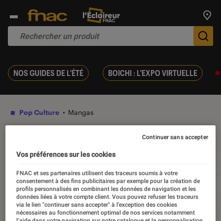
Trouv
De
NOS GUIDES DE L'ÉTÉ
BOICHI : L'EXPO VIRTUELLE
Pop Culture
Mangas
Continuer sans accepter
VIDÉO
Vos préférences sur les cookies
Jagaaan, le conseil du Chef
FNAC et ses partenaires utilisent des traceurs soumis à votre
consentement à des fins publicitaires par exemple pour la création de
Otaku
profils personnalisés en combinant les données de navigation et les
données liées à votre compte client. Vous pouvez refuser les traceurs
via le lien "continuer sans accepter" à l’exception des cookies
nécessaires au fonctionnement optimal de nos services notamment
02 octobre 2019
・
Par
Milan Lebas
l’aide dans votre navigation sur notre catalogue et la personnalisation