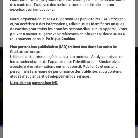
des contenus, l’analyse des performances de notre site, et pour
sécuriser vos transactions.
Manga du mois
Notre organisation et ses
419
partenaires publicitaires (IAB) stockent
et/ou accèdent à des informations, telles que les identifiants uniques
51 vidéos
de cookies pour traiter les données personnelles, sur un appareil. Vous
pouvez accepter ou gérer vos préférences en cliquant ci-dessous ou à
tout moment dans la
Politique Cookies.
Nos partenaires publicitaires (IAB) traitent des données selon les
finalités suivantes :
Utiliser des données de géolocalisation précises. Analyser activement
les caractéristiques de l’appareil pour l’identification. Stocker et/ou
Pour lire la vidéo l’activation des cookies
accéder à des informations sur un appareil. Publicités et contenu
personnalisés, mesure de performance des publicités et du contenu,
publicitaires est nécessaire.
études d’audience et développement de services.
Liste de nos partenaires IAB
Gérer mes préférences
Cliquer ici pour afficher la vidéo