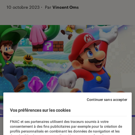
10 octobre 2023
・
Par
Vincent Oms
Continuer sans accepter
Vos préférences sur les cookies
FNAC et ses partenaires utilisent des traceurs soumis à votre
“Super Mario Wonder” arrive le 20 octobre sur Switch, dans
consentement à des fins publicitaires par exemple pour la création de
profils personnalisés en combinant les données de navigation et les
un océan de sorties à venir.
©Nintendo