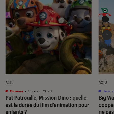
ACTU
ACTU
Cinéma
•
05 août. 2026
Jeux v
Pat Patrouille, Mission Dino
: quelle
Big Wa
est la durée du film d’animation pour
coopér
enfants ?
ne pas