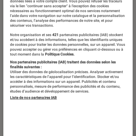
données liées à votre compte client. Vous pouvez refuser les traceurs
via le lien "continuer sans accepter" à l’exception des cookies
nécessaires au fonctionnement optimal de nos services notamment
l’aide dans votre navigation sur notre catalogue et la personnalisation
Avec un catalogue de sorties
des contenus, l’analyse des performances de notre site, et pour
sécuriser vos transactions.
impressionnant, ce mois d’octobre
Notre organisation et ses
421
partenaires publicitaires (IAB) stockent
fera date dans l’histoire du média. On
et/ou accèdent à des informations, telles que les identifiants uniques
de cookies pour traiter les données personnelles, sur un appareil. Vous
vous explique pourquoi.
pouvez accepter ou gérer vos préférences en cliquant ci-dessous ou à
tout moment dans la
Politique Cookies.
Nos partenaires publicitaires (IAB) traitent des données selon les
finalités suivantes :
Introduction
Ils sont plus d’une trentaine à se bousculer sur
Utiliser des données de géolocalisation précises. Analyser activement
les caractéristiques de l’appareil pour l’identification. Stocker et/ou
le planning des sorties jeux vidéo de ce mois
accéder à des informations sur un appareil. Publicités et contenu
personnalisés, mesure de performance des publicités et du contenu,
d’octobre 2023. C’est légèrement plus que l’an
études d’audience et développement de services.
passé, mais ce sont surtout les titres de ces
Liste de nos partenaires IAB
prétendants à rejoindre vos ludothèques qui
font de cet embouteillage un événement. Un
nouvel
Assassin’s Creed
, un nouveau
Mario
, le
tout dernier
Forza
, un jeu
Sonic
, la suite tant