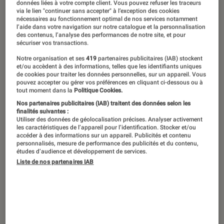
données liées à votre compte client. Vous pouvez refuser les traceurs
via le lien "continuer sans accepter" à l’exception des cookies
nécessaires au fonctionnement optimal de nos services notamment
l’aide dans votre navigation sur notre catalogue et la personnalisation
La relève de
FIFA
sort ce 29
des contenus, l’analyse des performances de notre site, et pour
sécuriser vos transactions.
septembre et, avec elle, le mode
Notre organisation et ses
419
partenaires publicitaires (IAB) stockent
favori des joueurs apporte son lot de
et/ou accèdent à des informations, telles que les identifiants uniques
nouveautés. Voici quelques astuces.
de cookies pour traiter les données personnelles, sur un appareil. Vous
pouvez accepter ou gérer vos préférences en cliquant ci-dessous ou à
tout moment dans la
Politique Cookies.
Nos partenaires publicitaires (IAB) traitent des données selon les
finalités suivantes :
Introduction
Chaque année, la sortie du jeu de football
Utiliser des données de géolocalisation précises. Analyser activement
les caractéristiques de l’appareil pour l’identification. Stocker et/ou
d’Electronic Arts siffle le coup d’envoi d’une
accéder à des informations sur un appareil. Publicités et contenu
personnalisés, mesure de performance des publicités et du contenu,
saison virtuelle pleine de rebondissements
études d’audience et développement de services.
pour les adeptes du mode Ultimate Team.
EA
Liste de nos partenaires IAB
FC 24
a
effectué un changement de nom
, mais
son contenu,
bien qu’il soit riche en
nouveautés
, reste toujours construit autour de
cet élément aussi populaire que prenant.