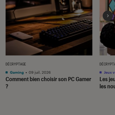
DÉCRYPTAGE
DÉCRYPT
Gaming
•
09 juil. 2026
Jeux v
Comment bien choisir son PC Gamer
Les je
?
les no