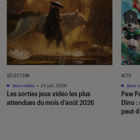
SÉLECTION
ACTU
Jeux vidéo
•
24 juil. 2026
Jeux v
Les sorties jeux vidéo les plus
Paw Pa
attendues du mois d’août 2026
Dino
:
peut-il