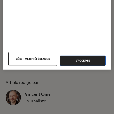
Jeux vidéo
•
26 sep. 2023
Jeux vidéo, anime…
Comment Angoulême est
devenue la Silicon Valley
française
Partager
GÉRER MES PRÉFÉRENCES
J'ACCEPTE
Article rédigé par
Vincent Oms
Journaliste