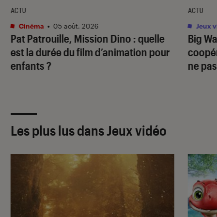
ACTU
ACTU
Cinéma
•
05 août. 2026
Jeux v
Pat Patrouille, Mission Dino
: quelle
Big Wa
est la durée du film d’animation pour
coopér
enfants ?
ne pas
Les plus lus dans Jeux vidéo