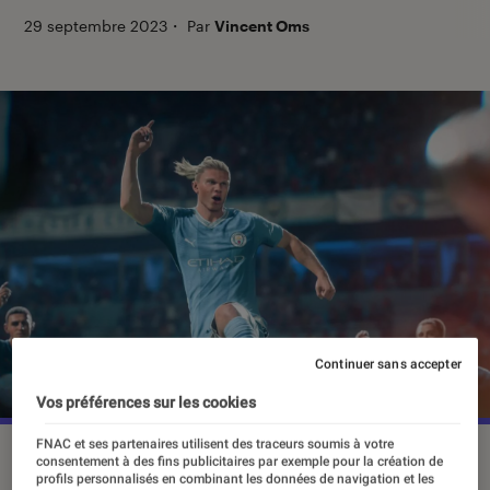
29 septembre 2023
・
Par
Vincent Oms
Continuer sans accepter
Vos préférences sur les cookies
FNAC et ses partenaires utilisent des traceurs soumis à votre
“EA Sports FC 24” est disponible sur toutes les plateformes
consentement à des fins publicitaires par exemple pour la création de
depuis le 29 septembre.
©Electronic Arts
profils personnalisés en combinant les données de navigation et les