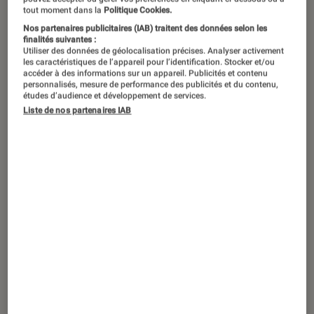
Tour d'horizon des festivals estivaux par “L'Éclaireur”.
tout moment dans la
Politique Cookies.
©Mubashir Abbas Zaidi/Shutterstock
Nos partenaires publicitaires (IAB) traitent des données selon les
finalités suivantes :
Utiliser des données de géolocalisation précises. Analyser activement
les caractéristiques de l’appareil pour l’identification. Stocker et/ou
La saison des festivals touche à sa fin !
accéder à des informations sur un appareil. Publicités et contenu
personnalisés, mesure de performance des publicités et du contenu,
Retour sur les moments marquants
études d’audience et développement de services.
des plus grands événements de l’été.
Liste de nos partenaires IAB
Les Red Hot Chili Peppers
1
aux Vieilles Charrues
C’était un rendez-vous que les amateurs de
rock ne pouvaient pas rater. Les
Red Hot Chili
Peppers
ont obligé le festival des
Vieilles
Charrues
à ouvrir une cinquième soirée pour
accueillir les stars américaines. Avec un cachet