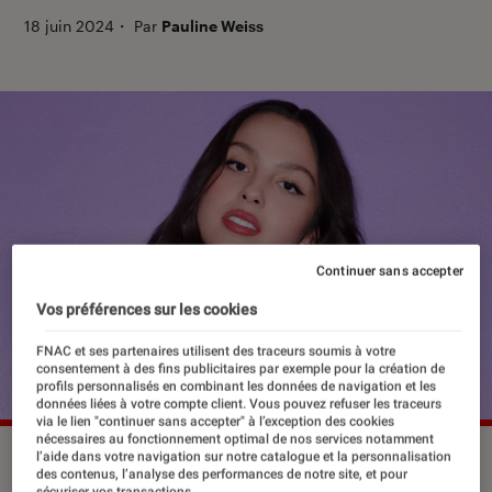
18 juin 2024
・
Par
Pauline Weiss
Continuer sans accepter
Vos préférences sur les cookies
FNAC et ses partenaires utilisent des traceurs soumis à votre
consentement à des fins publicitaires par exemple pour la création de
profils personnalisés en combinant les données de navigation et les
données liées à votre compte client. Vous pouvez refuser les traceurs
via le lien "continuer sans accepter" à l’exception des cookies
nécessaires au fonctionnement optimal de nos services notamment
Olivia Rodrigo était en concert à Paris les 14 et 15 juin 2024.
l’aide dans votre navigation sur notre catalogue et la personnalisation
des contenus, l’analyse des performances de notre site, et pour
©Universal Music
sécuriser vos transactions.