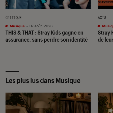
CRITIQUE
ACTU
Musique
•
07 août. 2026
Musiq
THIS & THAT
: Stray Kids gagne en
Stray 
assurance, sans perdre son identité
de leu
Les plus lus dans Musique