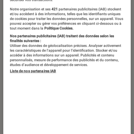
Notre organisation et ses
421
partenaires publicitaires (IAB) stockent
et/ou accèdent à des informations, telles que les identifiants uniques
Le
Guts World Tour
d’Olivia Rodrigo
de cookies pour traiter les données personnelles, sur un appareil. Vous
pouvez accepter ou gérer vos préférences en cliquant ci-dessous ou à
est passé par l’Accor Arena de Paris,
tout moment dans la
Politique Cookies.
les 14 et 15 juin. Face à un public de
Nos partenaires publicitaires (IAB) traitent des données selon les
finalités suivantes :
fans, l’Américaine a acté, à 21 ans
Utiliser des données de géolocalisation précises. Analyser activement
les caractéristiques de l’appareil pour l’identification. Stocker et/ou
seulement, qu’elle est définitivement
accéder à des informations sur un appareil. Publicités et contenu
personnalisés, mesure de performance des publicités et du contenu,
passée de princesse Disney à
études d’audience et développement de services.
Liste de nos partenaires IAB
princesse de la pop. On la sent déjà
promise à un avenir palpitant. On vous
raconte.
Introduction
Elle a rempli le Zénith en juin 2022 pour le
Sour
Tour.
Il y a deux ans,
Olivia Rodrigo
était déjà
un phénomène aux États-Unis. En 2021, son