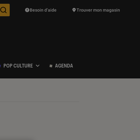
Besoin d’aide
Trouver mon magasin
Des suggestions de produits vont vous être proposées pendant vo
POP CULTURE
AGENDA