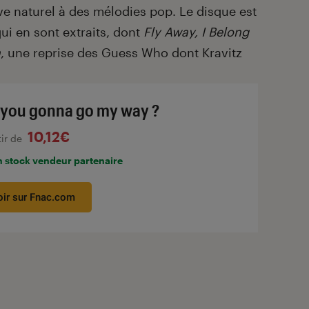
e naturel à des mélodies pop. Le disque est
qui en sont extraits, dont
Fly Away, I Belong
n
, une reprise des Guess Who dont Kravitz
 you gonna go my way ?
10,12€
tir de
n stock vendeur partenaire
oir sur Fnac.com