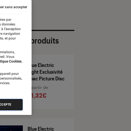
er sans accepter
ires par
es données
 à l’exception
re navigation
ection de produits
te, et pour
ormations,
reil. Vous
tique Cookies.
Blue Electric
Light Exclusivité
appareil pour
Fnac Picture Disc
 personnalisés,
rvices.
À partir de
51,32€
ACCEPTE
Blue Electric