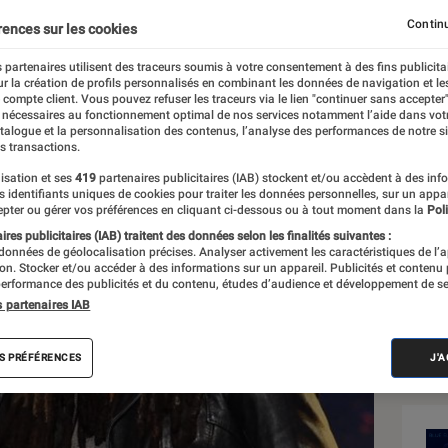
Continu
rences sur les cookies
 partenaires utilisent des traceurs soumis à votre consentement à des fins publicita
r la création de profils personnalisés en combinant les données de navigation et l
e compte client. Vous pouvez refuser les traceurs via le lien "continuer sans accepter"
 nécessaires au fonctionnement optimal de nos services notamment l’aide dans vot
Sél
atalogue et la personnalisation des contenus, l’analyse des performances de notre si
s transactions.
isation et ses
419
partenaires publicitaires (IAB) stockent et/ou accèdent à des inf
es identifiants uniques de cookies pour traiter les données personnelles, sur un appa
pter ou gérer vos préférences en cliquant ci-dessous ou à tout moment dans la
Poli
res publicitaires (IAB) traitent des données selon les finalités suivantes :
 données de géolocalisation précises. Analyser activement les caractéristiques de l’
tion. Stocker et/ou accéder à des informations sur un appareil. Publicités et contenu
erformance des publicités et du contenu, études d’audience et développement de se
s partenaires IAB
S PRÉFÉRENCES
J'