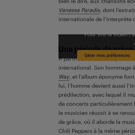
bien le dire, aux chansons écri
Vanessa Paradis
, dont l’extrai
internationale de l’interprète
Pour lire la vidéo l’
Une période de grâce
Gérer mes préférences
À partir de 1993, Lenny Kravitz
international. Son hommage à
Way
, et l’album éponyme font
lui, l’homme devient aussi l’
prédilection, avec lequel il m
de concerts particulièrement 
le musicien réussit à se reno
de grâce, où il aborde la mus
Chili Peppers à la même période