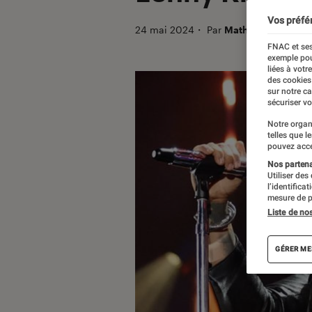
Vos préfé
24 mai 2024
・
Par
Mathieu M.
FNAC et ses
exemple pou
liées à votr
des cookies
sur notre c
sécuriser vo
Notre organ
telles que l
pouvez acce
Nos partenai
Utiliser des
l’identifica
mesure de p
Liste de no
GÉRER ME