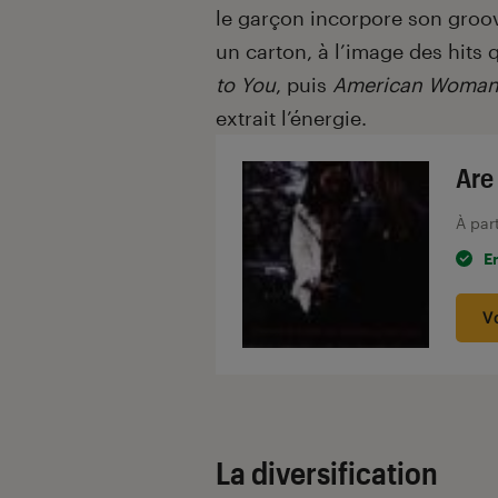
le garçon incorpore son groov
un carton, à l’image des hits 
to You
, puis
American Woma
extrait l’énergie.
Are
À par
E
V
La diversification