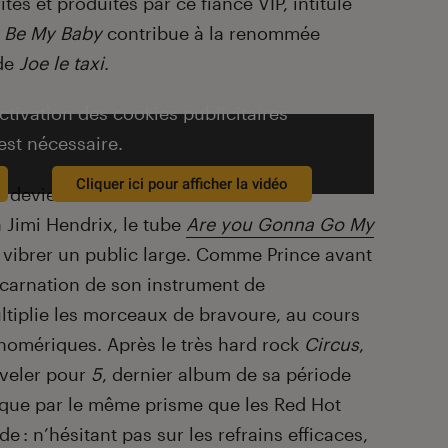
tes et produites par ce fiancé VIP, intitulé
t
Be My Baby
contribue à la renommée
 de
Joe le taxi
.
activation des cookies publicitaires
est nécessaire.
Cliquer ici pour afficher la vidéo
 devient la véritable star du rock
 Jimi Hendrix, le tube
Are you Gonna Go My
 vibrer un public large. Comme Prince avant
incarnation de son instrument de
ultiplie les morceaux de bravoure, au cours
homériques. Après le très hard rock
Circus
,
uveler pour
5
, dernier album de sa période
ique par le même prisme que les Red Hot
 : n’hésitant pas sur les refrains efficaces,