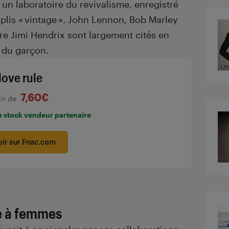
, un laboratoire du revivalisme, enregistré
plis « vintage ». John Lennon, Bob Marley
re Jimi Hendrix sont largement cités en
 du garçon.
love rule
7,60€
tir de
n stock vendeur partenaire
oir sur Fnac.com
e à femmes