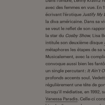
Dans l’ombre, Lenny Kravitz ré
avec des femmes en vue. En 19
écrivant l’érotique
Justify My
la diva américaine. Dans sa v
se veut le reflet de son rapp
la star du
Cosby Show
, Lisa 
intitule son deuxième disque
métaphores les étapes de sa v
Musicalement, avec la complic
convoque aussi bien les fant
un single percutant :
It Ain’t O
profonds accents soul. Vedett
régulièrement une tête de go
lorsqu’il médiatise, en 1992, 
Vanessa Paradis
. Celle-ci con