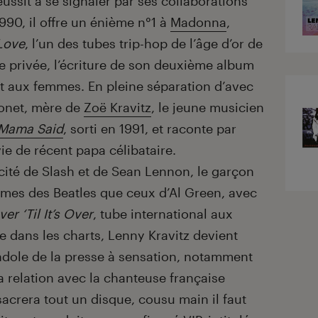
ussit à se signaler par ses collaborations
90, il offre un énième n°1 à
Madonna
,
 Love
, l’un des tubes trip-hop de l’âge d’or de
ie privée, l’écriture de son deuxième album
ort aux femmes. En pleine séparation d’avec
Bonet, mère de
Zoë Kravitz
, le jeune musicien
Mama Said
, sorti en 1991, et raconte par
ie de récent papa célibataire.
ité de Slash et de Sean Lennon, le garçon
ômes des Beatles que ceux d’Al Green, avec
ver ‘Til It’s Over
, tube international aux
e dans les charts, Lenny Kravitz devient
ndole de la presse à sensation, notamment
sa relation avec la chanteuse française
sacrera tout un disque, cousu main il faut