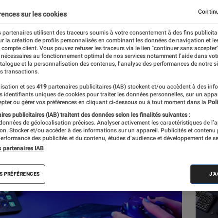
r son Stream Deck
Continu
rences sur les cookies
 partenaires utilisent des traceurs soumis à votre consentement à des fins publicita
r la création de profils personnalisés en combinant les données de navigation et l
ot
e compte client. Vous pouvez refuser les traceurs via le lien "continuer sans accepter"
 nécessaires au fonctionnement optimal de nos services notamment l’aide dans vot
atalogue et la personnalisation des contenus, l’analyse des performances de notre si
s transactions.
isation et ses
419
partenaires publicitaires (IAB) stockent et/ou accèdent à des inf
Les
es identifiants uniques de cookies pour traiter les données personnelles, sur un appa
pter ou gérer vos préférences en cliquant ci-dessous ou à tout moment dans la
Poli
res publicitaires (IAB) traitent des données selon les finalités suivantes :
 données de géolocalisation précises. Analyser activement les caractéristiques de l’
tion. Stocker et/ou accéder à des informations sur un appareil. Publicités et contenu
erformance des publicités et du contenu, études d’audience et développement de se
s partenaires IAB
S PRÉFÉRENCES
J'