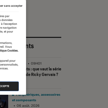
er sans accepter
ires par
es données
 à l’exception
re navigation
te, et pour
ormations,
 plus récents
reil. Vous
tique Cookies.
appareil pour
Séries
•
09H01
 personnalisés,
Alley Cats
: que vaut la série
rvices.
animée de Ricky Gervais ?
ACCEPTE
Périphériques, accessoires
et composants
•
06 août. 2026