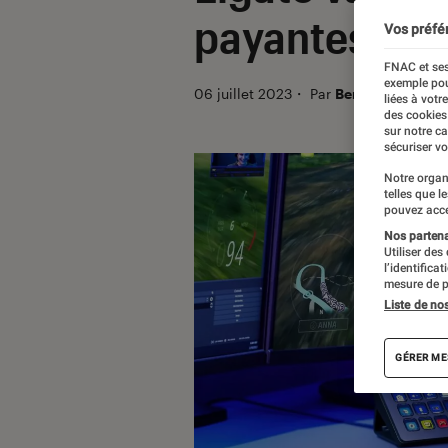
payantes pou
Vos préfé
FNAC et ses
exemple pou
06 juillet 2023
・
Par
Benjamin Loger
liées à votr
des cookies
sur notre c
sécuriser vo
Notre organ
telles que l
pouvez acce
Nos partenai
Utiliser des
l’identifica
mesure de p
Liste de no
GÉRER ME