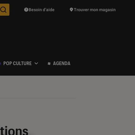
Besoin d’aide
Trouver mon magasin
Des suggestions de produits vont vous être proposées pendant vo
POP CULTURE
AGENDA
tions