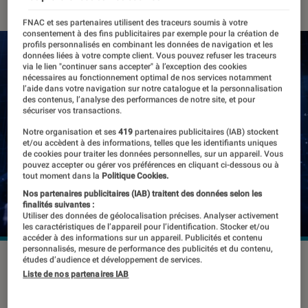
FNAC et ses partenaires utilisent des traceurs soumis à votre
consentement à des fins publicitaires par exemple pour la création de
profils personnalisés en combinant les données de navigation et les
données liées à votre compte client. Vous pouvez refuser les traceurs
via le lien "continuer sans accepter" à l’exception des cookies
nécessaires au fonctionnement optimal de nos services notamment
l’aide dans votre navigation sur notre catalogue et la personnalisation
des contenus, l’analyse des performances de notre site, et pour
sécuriser vos transactions.
Notre organisation et ses
419
partenaires publicitaires (IAB) stockent
et/ou accèdent à des informations, telles que les identifiants uniques
de cookies pour traiter les données personnelles, sur un appareil. Vous
pouvez accepter ou gérer vos préférences en cliquant ci-dessous ou à
tout moment dans la
Politique Cookies.
Nos partenaires publicitaires (IAB) traitent des données selon les
finalités suivantes :
Utiliser des données de géolocalisation précises. Analyser activement
les caractéristiques de l’appareil pour l’identification. Stocker et/ou
accéder à des informations sur un appareil. Publicités et contenu
personnalisés, mesure de performance des publicités et du contenu,
Il reviendra à la BCE de décider si et quand émettre cette
études d’audience et développement de services.
Liste de nos partenaires IAB
monnaie numérique.
©KanawatTH / Shutterstock