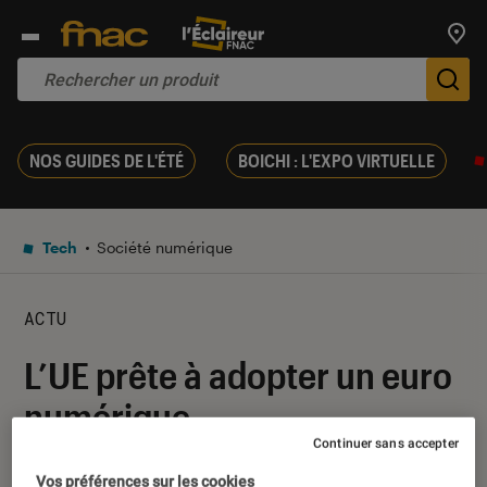
Trouv
De
NOS GUIDES DE L'ÉTÉ
BOICHI : L'EXPO VIRTUELLE
Tech
Société numérique
ACTU
L’UE prête à adopter un euro
numérique
Continuer sans accepter
29 juin 2023
・
Par
Kesso Diallo
Vos préférences sur les cookies