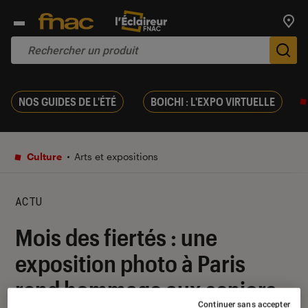
Trouv
De
NOS GUIDES DE L'ÉTÉ
BOICHI : L'EXPO VIRTUELLE
Culture
Arts et expositions
ACTU
Mois des fiertés : une
exposition photo à Paris
rend hommage aux seniors
Continuer sans accepter