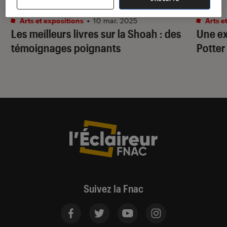
SÉLECTION
ACTU
Arts et expositions
•
10 mar. 2025
Arts e
Les meilleurs livres sur la Shoah : des
Une ex
témoignages poignants
Potter
Suivez la Fnac