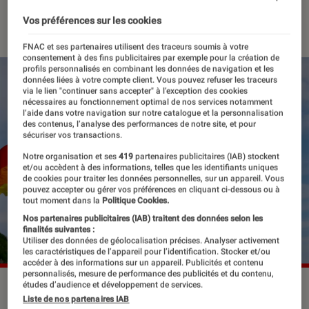
29 juin 2023
Vos préférences sur les cookies
FNAC et ses partenaires utilisent des traceurs soumis à votre
consentement à des fins publicitaires par exemple pour la création de
profils personnalisés en combinant les données de navigation et les
données liées à votre compte client. Vous pouvez refuser les traceurs
via le lien "continuer sans accepter" à l’exception des cookies
nécessaires au fonctionnement optimal de nos services notamment
l’aide dans votre navigation sur notre catalogue et la personnalisation
des contenus, l’analyse des performances de notre site, et pour
sécuriser vos transactions.
Notre organisation et ses
419
partenaires publicitaires (IAB) stockent
et/ou accèdent à des informations, telles que les identifiants uniques
de cookies pour traiter les données personnelles, sur un appareil. Vous
pouvez accepter ou gérer vos préférences en cliquant ci-dessous ou à
tout moment dans la
Politique Cookies.
Nos partenaires publicitaires (IAB) traitent des données selon les
finalités suivantes :
Utiliser des données de géolocalisation précises. Analyser activement
les caractéristiques de l’appareil pour l’identification. Stocker et/ou
accéder à des informations sur un appareil. Publicités et contenu
personnalisés, mesure de performance des publicités et du contenu,
études d’audience et développement de services.
L'expo photo est à découvrir sur les grilles extérieures de la
Liste de nos partenaires IAB
Cité internationale universitaire de Paris.
©Shutterstock /