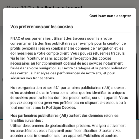
11 mai 2023
・
Par
Benjamin Logerot
Continuer sans accepter
Vos préférences sur les cookies
FNAC et ses partenaires utilisent des traceurs soumis à votre
consentement à des fins publicitaires par exemple pour la création de
profils personnalisés en combinant les données de navigation et les
données liées à votre compte client. Vous pouvez refuser les traceurs
via le lien "continuer sans accepter" à l’exception des cookies
nécessaires au fonctionnement optimal de nos services notamment
l’aide dans votre navigation sur notre catalogue et la personnalisation
des contenus, l’analyse des performances de notre site, et pour
sécuriser vos transactions.
Notre organisation et ses
421
partenaires publicitaires (IAB) stockent
et/ou accèdent à des informations, telles que les identifiants uniques
de cookies pour traiter les données personnelles, sur un appareil. Vous
pouvez accepter ou gérer vos préférences en cliquant ci-dessous ou à
tout moment dans la
Politique Cookies.
Nos partenaires publicitaires (IAB) traitent des données selon les
finalités suivantes :
Utiliser des données de géolocalisation précises. Analyser activement
Sony veut se démarquer de la concurrence en proposant un
les caractéristiques de l’appareil pour l’identification. Stocker et/ou
accéder à des informations sur un appareil. Publicités et contenu
smartphone aux capacités photographiques puissantes.