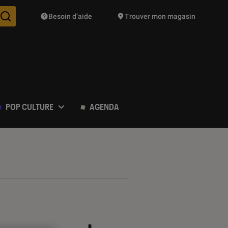
Besoin d’aide
Trouver mon magasin
Des suggestions de produits vont vous être proposées pendant vo
POP CULTURE
AGENDA