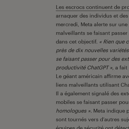
Introduction
Les escrocs continuent de pro
arnaquer des individus et des
mercredi, Meta alerte sur une
malveillants se faisant passe
dans cet objectif.
« Rien que c
près de dix nouvelles variétés
se faisant passer pour des ext
productivité ChatGPT »
, a fai
Le géant américain affirme av
liens malveillants utilisant 
Il a également signalé des ex
mobiles se faisant passer pou
homologues »
. Meta indique p
sont tournés vers d’autres suj
équipes de sécurité ont détecté