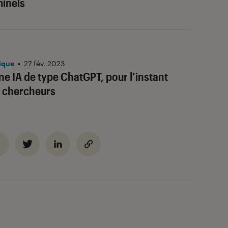
minels
ique
•
27 fév. 2023
ne IA de type ChatGPT, pour l’instant
x chercheurs