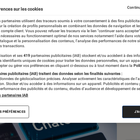
sur de faux ChatGPT con
Continu
rences sur les cookies
 partenaires utilisent des traceurs soumis à votre consentement à des fins publicita
r la création de profils personnalisés en combinant les données de navigation et l
e compte client. Vous pouvez refuser les traceurs via le lien "continuer sans accepter"
 nécessaires au fonctionnement optimal de nos services notamment l’aide dans vot
atalogue et la personnalisation des contenus, l’analyse des performances de notre si
s transactions.
isation et ses
419
partenaires publicitaires (IAB) stockent et/ou accèdent à des inf
es identifiants uniques de cookies pour traiter les données personnelles, sur un appa
Les
pter ou gérer vos préférences en cliquant ci-dessous ou à tout moment dans la
Poli
res publicitaires (IAB) traitent des données selon les finalités suivantes :
 données de géolocalisation précises. Analyser activement les caractéristiques de l’
tion. Stocker et/ou accéder à des informations sur un appareil. Publicités et contenu
erformance des publicités et du contenu, études d’audience et développement de se
s partenaires IAB
S PRÉFÉRENCES
J'