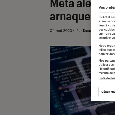
Meta alerte 
Vos préfé
arnaques
FNAC et ses
exemple pou
liées à votr
des cookies
04 mai 2023
・
Par
Kesso Diallo
sur notre c
sécuriser vo
Notre organ
telles que l
pouvez acce
Nos partenai
Utiliser des
l’identifica
mesure de p
Liste de no
GÉRER ME