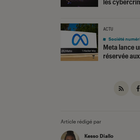
les cybercri
ACTU
Société numér
Meta lance u
réservée au
Article rédigé par
Kesso Diallo