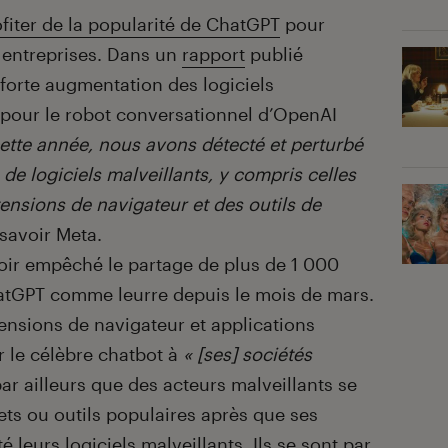
fiter de la popularité de ChatGPT
pour
 entreprises. Dans un
rapport
publié
 forte augmentation des logiciels
r pour le robot conversationnel d’OpenAI
ette année, nous avons détecté et perturbé
 de logiciels malveillants, y compris celles
ensions de navigateur et des outils de
t savoir Meta.
oir empêché le partage de plus de 1 000
ChatGPT comme leurre depuis le mois de mars.
tensions de navigateur et applications
r le célèbre chatbot à
« [ses] sociétés
ar ailleurs que des acteurs malveillants se
ets ou outils populaires après que ses
 leurs logiciels malveillants. Ils se sont par