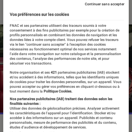
Continuer sans accepter
18 avril 2023
・
Par
Vincent Oms
Vos préférences sur les cookies
FNAC et ses partenaires utilisent des traceurs soumis à votre
consentement à des fins publicitaires par exemple pour la création de
profils personnalisés en combinant les données de navigation et les
données liées à votre compte client. Vous pouvez refuser les traceurs
via le lien "continuer sans accepter" à l’exception des cookies
nécessaires au fonctionnement optimal de nos services notamment
l’aide dans votre navigation sur notre catalogue et la personnalisation
des contenus, l’analyse des performances de notre site, et pour
sécuriser vos transactions.
Notre organisation et ses
421
partenaires publicitaires (IAB) stockent
et/ou accèdent à des informations, telles que les identifiants uniques
de cookies pour traiter les données personnelles, sur un appareil. Vous
pouvez accepter ou gérer vos préférences en cliquant ci-dessous ou à
tout moment dans la
Politique Cookies.
Nos partenaires publicitaires (IAB) traitent des données selon les
finalités suivantes :
Utiliser des données de géolocalisation précises. Analyser activement
les caractéristiques de l’appareil pour l’identification. Stocker et/ou
accéder à des informations sur un appareil. Publicités et contenu
La série ”The Idol” est sortie le 5 juin sur Prime Video.
personnalisés, mesure de performance des publicités et du contenu,
études d’audience et développement de services.
©HBO