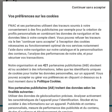
fuites
Continuer sans accepter
11 avril 2023
・
Par
Benjamin Logerot
Vos préférences sur les cookies
FNAC et ses partenaires utilisent des traceurs soumis à votre
consentement à des fins publicitaires par exemple pour la création de
profils personnalisés en combinant les données de navigation et les
données liées à votre compte client. Vous pouvez refuser les traceurs
via le lien "continuer sans accepter" à l’exception des cookies
nécessaires au fonctionnement optimal de nos services notamment
l’aide dans votre navigation sur notre catalogue et la personnalisation
des contenus, l’analyse des performances de notre site, et pour
sécuriser vos transactions.
Notre organisation et ses
421
partenaires publicitaires (IAB) stockent
et/ou accèdent à des informations, telles que les identifiants uniques
de cookies pour traiter les données personnelles, sur un appareil. Vous
pouvez accepter ou gérer vos préférences en cliquant ci-dessous ou à
tout moment dans la
Politique Cookies.
Nos partenaires publicitaires (IAB) traitent des données selon les
finalités suivantes :
Utiliser des données de géolocalisation précises. Analyser activement
les caractéristiques de l’appareil pour l’identification. Stocker et/ou
accéder à des informations sur un appareil. Publicités et contenu
personnalisés, mesure de performance des publicités et du contenu,
études d’audience et développement de services.