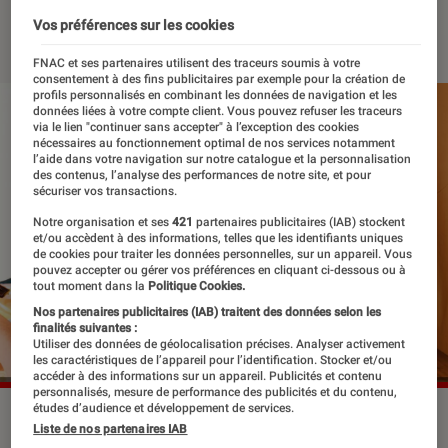
02 avril 2023
・
Par
Edouard Lebigre
Vos préférences sur les cookies
FNAC et ses partenaires utilisent des traceurs soumis à votre
consentement à des fins publicitaires par exemple pour la création de
profils personnalisés en combinant les données de navigation et les
données liées à votre compte client. Vous pouvez refuser les traceurs
via le lien "continuer sans accepter" à l’exception des cookies
nécessaires au fonctionnement optimal de nos services notamment
l’aide dans votre navigation sur notre catalogue et la personnalisation
des contenus, l’analyse des performances de notre site, et pour
sécuriser vos transactions.
Notre organisation et ses
421
partenaires publicitaires (IAB) stockent
et/ou accèdent à des informations, telles que les identifiants uniques
de cookies pour traiter les données personnelles, sur un appareil. Vous
pouvez accepter ou gérer vos préférences en cliquant ci-dessous ou à
tout moment dans la
Politique Cookies.
Nos partenaires publicitaires (IAB) traitent des données selon les
finalités suivantes :
Utiliser des données de géolocalisation précises. Analyser activement
les caractéristiques de l’appareil pour l’identification. Stocker et/ou
accéder à des informations sur un appareil. Publicités et contenu
personnalisés, mesure de performance des publicités et du contenu,
études d’audience et développement de services.
Le rôle de Fransisco Ferreras est joué par le rappeur Fianso
Liste de nos partenaires IAB
(Sofiane Zermani).
©Netflix