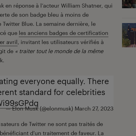
k en réponse à l’acteur William Shatner, qui
perte de son badge bleu à moins de
 Twitter Blue. La semaine dernière, le
oncé que
les anciens badges de certification
er
avril
, invitant les utilisateurs vérifiés à
git de
« traiter tout le monde de la même
k.
eating everyone equally. There
erent standard for celebrities
rWi99sGPdq
— Elon Musk (@elonmusk)
March 27, 2023
lisateurs de Twitter ne sont pas traités de
bénéficiant d’un traitement de faveur. La