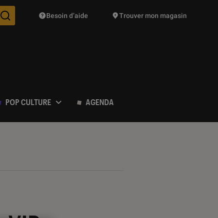
Besoin d’aide
Trouver mon magasin
Des suggestions de produits vont vous être proposées pendant vo
POP CULTURE
AGENDA