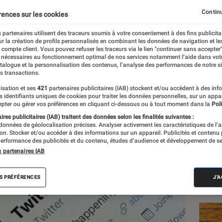
Elon Musk et des compte
Continu
rences sur les cookies
mis en avant
 partenaires utilisent des traceurs soumis à votre consentement à des fins publicita
r la création de profils personnalisés en combinant les données de navigation et l
e compte client. Vous pouvez refuser les traceurs via le lien "continuer sans accepter"
 nécessaires au fonctionnement optimal de nos services notamment l’aide dans vot
atalogue et la personnalisation des contenus, l’analyse des performances de notre si
s transactions.
isation et ses
421
partenaires publicitaires (IAB) stockent et/ou accèdent à des inf
es identifiants uniques de cookies pour traiter les données personnelles, sur un appa
Les
pter ou gérer vos préférences en cliquant ci-dessous ou à tout moment dans la
Poli
res publicitaires (IAB) traitent des données selon les finalités suivantes :
 données de géolocalisation précises. Analyser activement les caractéristiques de l’
tion. Stocker et/ou accéder à des informations sur un appareil. Publicités et contenu
erformance des publicités et du contenu, études d’audience et développement de se
s partenaires IAB
S PRÉFÉRENCES
J'