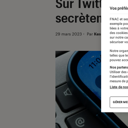
Sur Twitter, 
Vos préfé
secrètement 
FNAC et ses
exemple pou
liées à votr
des cookies
29 mars 2023
・
Par
Kesso Diallo
sur notre c
sécuriser vo
Notre organ
telles que l
pouvez acce
Nos partenai
Utiliser des
l’identifica
mesure de p
Liste de no
GÉRER ME