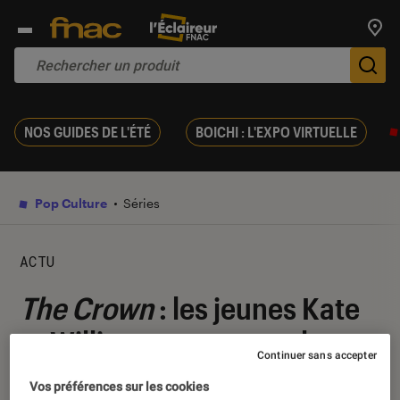
Trouv
De
NOS GUIDES DE L'ÉTÉ
BOICHI : L'EXPO VIRTUELLE
Pop Culture
Séries
ACTU
The Crown
: les jeunes Kate
et William aperçus sur le
Continuer sans accepter
tournage de la saison 6
Vos préférences sur les cookies