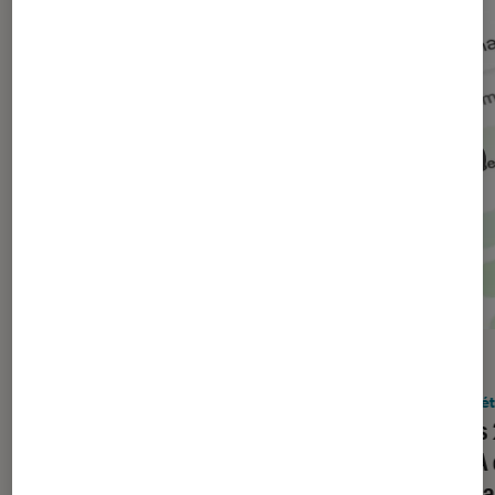
ACTU
ACTU
Société numérique
•
29 juil. 2026
Socié
IA générative : Google et l’Europe
Après 
s’accordent sur un marquage
par IA
obligatoire
frança