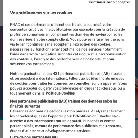
Continuer sans accepter
07 mars 2023
・
Par
Benjamin Logerot
Vos préférences sur les cookies
FNAC et ses partenaires utilisent des traceurs soumis à votre
consentement à des fins publicitaires par exemple pour la création de
profils personnalisés en combinant les données de navigation et les
données liées à votre compte client. Vous pouvez refuser les traceurs
via le lien "continuer sans accepter" à l’exception des cookies
nécessaires au fonctionnement optimal de nos services notamment
l’aide dans votre navigation sur notre catalogue et la personnalisation
des contenus, l’analyse des performances de notre site, et pour
sécuriser vos transactions.
Notre organisation et ses
421
partenaires publicitaires (IAB) stockent
et/ou accèdent à des informations, telles que les identifiants uniques
de cookies pour traiter les données personnelles, sur un appareil. Vous
pouvez accepter ou gérer vos préférences en cliquant ci-dessous ou à
tout moment dans la
Politique Cookies.
Nos partenaires publicitaires (IAB) traitent des données selon les
finalités suivantes :
Utiliser des données de géolocalisation précises. Analyser activement
les caractéristiques de l’appareil pour l’identification. Stocker et/ou
accéder à des informations sur un appareil. Publicités et contenu
personnalisés, mesure de performance des publicités et du contenu,
Le Motorola Edge 40 Pro ne semble proposer que du
études d’audience et développement de services.
classico-classique à la fois sur sa conception, mais aussi sur
Liste de nos partenaires IAB