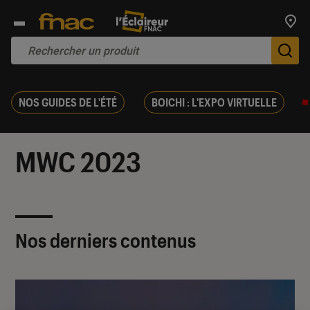
Trouv
De
NOS GUIDES DE L'ÉTÉ
BOICHI : L'EXPO VIRTUELLE
MWC 2023
Nos derniers contenus