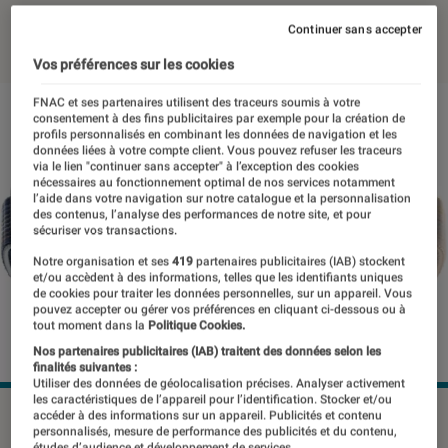
23 février 2023
・
Par
Benjamin Logerot
Continuer sans accepter
Vos préférences sur les cookies
FNAC et ses partenaires utilisent des traceurs soumis à votre
consentement à des fins publicitaires par exemple pour la création de
profils personnalisés en combinant les données de navigation et les
données liées à votre compte client. Vous pouvez refuser les traceurs
via le lien "continuer sans accepter" à l’exception des cookies
nécessaires au fonctionnement optimal de nos services notamment
l’aide dans votre navigation sur notre catalogue et la personnalisation
des contenus, l’analyse des performances de notre site, et pour
sécuriser vos transactions.
Notre organisation et ses
419
partenaires publicitaires (IAB) stockent
et/ou accèdent à des informations, telles que les identifiants uniques
de cookies pour traiter les données personnelles, sur un appareil. Vous
pouvez accepter ou gérer vos préférences en cliquant ci-dessous ou à
tout moment dans la
Politique Cookies.
Nos partenaires publicitaires (IAB) traitent des données selon les
finalités suivantes :
Utiliser des données de géolocalisation précises. Analyser activement
les caractéristiques de l’appareil pour l’identification. Stocker et/ou
Si Apple venait à concrétiser sa technologie, l'entreprise
accéder à des informations sur un appareil. Publicités et contenu
personnalisés, mesure de performance des publicités et du contenu,
pourrait prendre une sérieuse avance sur le segment de la
études d’audience et développement de services.