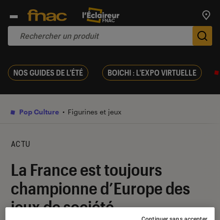
Trouv
De
NOS GUIDES DE L'ÉTÉ
BOICHI : L'EXPO VIRTUELLE
Pop Culture
Figurines et jeux
ACTU
La France est toujours
championne d’Europe des
jeux de société
Continuer sans accepter