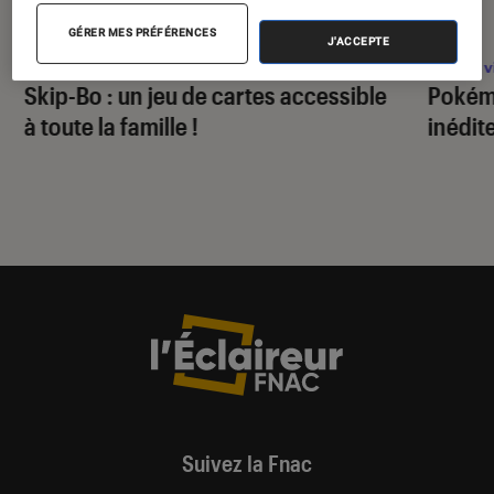
PRISE EN MAIN
ACTU
GÉRER MES PRÉFÉRENCES
J'ACCEPTE
Figurines et jeux
•
03 fév. 2025
Jeux v
Skip-Bo : un jeu de cartes accessible
Pokém
à toute la famille !
inédit
Suivez la Fnac