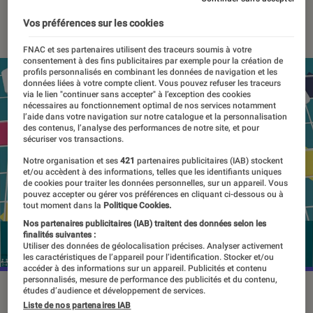
19 janvier 2023
・
Par
Vincent Oms
Vos préférences sur les cookies
FNAC et ses partenaires utilisent des traceurs soumis à votre
consentement à des fins publicitaires par exemple pour la création de
profils personnalisés en combinant les données de navigation et les
données liées à votre compte client. Vous pouvez refuser les traceurs
via le lien "continuer sans accepter" à l’exception des cookies
nécessaires au fonctionnement optimal de nos services notamment
l’aide dans votre navigation sur notre catalogue et la personnalisation
des contenus, l’analyse des performances de notre site, et pour
sécuriser vos transactions.
Notre organisation et ses
421
partenaires publicitaires (IAB) stockent
et/ou accèdent à des informations, telles que les identifiants uniques
de cookies pour traiter les données personnelles, sur un appareil. Vous
pouvez accepter ou gérer vos préférences en cliquant ci-dessous ou à
tout moment dans la
Politique Cookies.
Nos partenaires publicitaires (IAB) traitent des données selon les
finalités suivantes :
Utiliser des données de géolocalisation précises. Analyser activement
les caractéristiques de l’appareil pour l’identification. Stocker et/ou
accéder à des informations sur un appareil. Publicités et contenu
personnalisés, mesure de performance des publicités et du contenu,
©Mattel
études d’audience et développement de services.
Liste de nos partenaires IAB