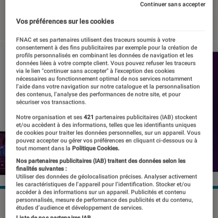
Continuer sans accepter
07 décembre 2022
・
Par
Benjamin Logerot
Vos préférences sur les cookies
FNAC et ses partenaires utilisent des traceurs soumis à votre
consentement à des fins publicitaires par exemple pour la création de
profils personnalisés en combinant les données de navigation et les
données liées à votre compte client. Vous pouvez refuser les traceurs
via le lien "continuer sans accepter" à l’exception des cookies
nécessaires au fonctionnement optimal de nos services notamment
l’aide dans votre navigation sur notre catalogue et la personnalisation
des contenus, l’analyse des performances de notre site, et pour
sécuriser vos transactions.
Notre organisation et ses
421
partenaires publicitaires (IAB) stockent
et/ou accèdent à des informations, telles que les identifiants uniques
de cookies pour traiter les données personnelles, sur un appareil. Vous
pouvez accepter ou gérer vos préférences en cliquant ci-dessous ou à
tout moment dans la
Politique Cookies.
Nos partenaires publicitaires (IAB) traitent des données selon les
finalités suivantes :
Utiliser des données de géolocalisation précises. Analyser activement
les caractéristiques de l’appareil pour l’identification. Stocker et/ou
accéder à des informations sur un appareil. Publicités et contenu
personnalisés, mesure de performance des publicités et du contenu,
Les abonnés Apple Music pourront bientôt profiter du mode
études d’audience et développement de services.
karaoké développé par Apple et chanter via l'appareil qu'ils