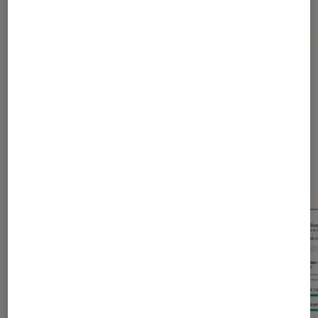
Apple
Apple Music
Streaming musical
Dernièrement dans Actu
Application