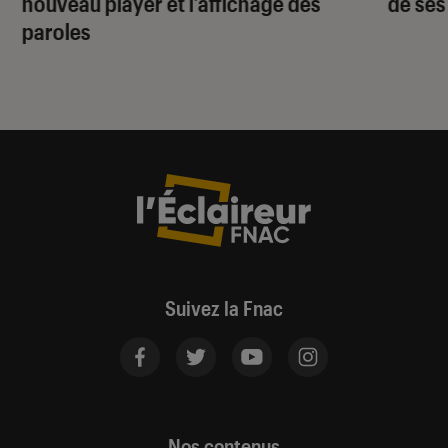
nouveau player et l’affichage des
de ses
paroles
Suivez la Fnac
Nos contenus