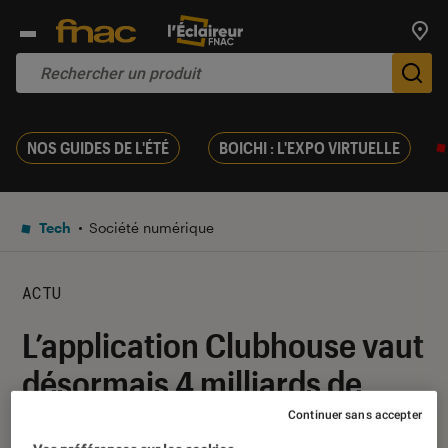
Trouv
De
NOS GUIDES DE L'ÉTÉ
BOICHI : L'EXPO VIRTUELLE
Tech
Société numérique
ACTU
L’application Clubhouse vaut
désormais 4 milliards de
dollars
Continuer sans accepter