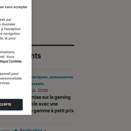
er sans accepter
ires par
es données
 à l’exception
re navigation
te, et pour
ormations,
 plus récents
reil. Vous
tique Cookies.
appareil pour
Périphériques, accessoires
 personnalisés,
rvices.
et composants
•
06 août. 2026
Corsair mise sur le gaming
accessible avec une
ACCEPTE
nouvelle gamme à petit prix
Application
•