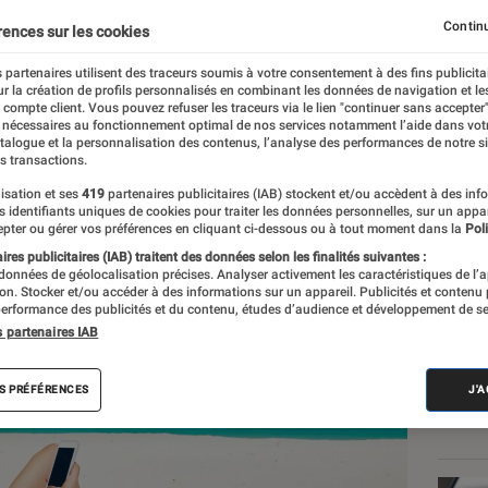
 conseils pour l’été
Continu
rences sur les cookies
 partenaires utilisent des traceurs soumis à votre consentement à des fins publicita
r la création de profils personnalisés en combinant les données de navigation et l
e
e compte client. Vous pouvez refuser les traceurs via le lien "continuer sans accepter"
 nécessaires au fonctionnement optimal de nos services notamment l’aide dans vot
atalogue et la personnalisation des contenus, l’analyse des performances de notre si
s transactions.
isation et ses
419
partenaires publicitaires (IAB) stockent et/ou accèdent à des inf
Les
es identifiants uniques de cookies pour traiter les données personnelles, sur un appa
pter ou gérer vos préférences en cliquant ci-dessous ou à tout moment dans la
Poli
res publicitaires (IAB) traitent des données selon les finalités suivantes :
 données de géolocalisation précises. Analyser activement les caractéristiques de l’
tion. Stocker et/ou accéder à des informations sur un appareil. Publicités et contenu
erformance des publicités et du contenu, études d’audience et développement de se
s partenaires IAB
S PRÉFÉRENCES
J'