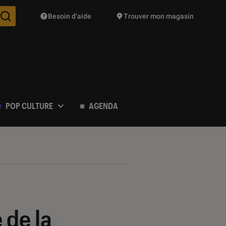
Besoin d’aide
Trouver mon magasin
Des suggestions de produits vont vous être proposées pendant vo
POP CULTURE
AGENDA
de la