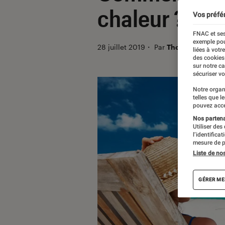
chaleur ? Nos
Vos préfé
FNAC et ses
exemple pou
28 juillet 2019
・
Par
Thomas Estimbr
liées à votr
des cookies
sur notre c
sécuriser vo
Notre organ
telles que l
pouvez acce
Nos partenai
Utiliser des
l’identifica
mesure de p
Liste de no
GÉRER ME