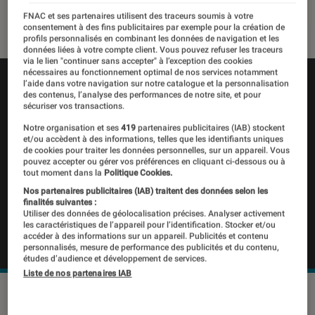
25 novembre 2022
・
Par
Kesso Diallo
FNAC et ses partenaires utilisent des traceurs soumis à votre
consentement à des fins publicitaires par exemple pour la création de
profils personnalisés en combinant les données de navigation et les
données liées à votre compte client. Vous pouvez refuser les traceurs
via le lien "continuer sans accepter" à l’exception des cookies
nécessaires au fonctionnement optimal de nos services notamment
l’aide dans votre navigation sur notre catalogue et la personnalisation
des contenus, l’analyse des performances de notre site, et pour
sécuriser vos transactions.
Notre organisation et ses
419
partenaires publicitaires (IAB) stockent
et/ou accèdent à des informations, telles que les identifiants uniques
de cookies pour traiter les données personnelles, sur un appareil. Vous
pouvez accepter ou gérer vos préférences en cliquant ci-dessous ou à
tout moment dans la
Politique Cookies.
Nos partenaires publicitaires (IAB) traitent des données selon les
finalités suivantes :
Utiliser des données de géolocalisation précises. Analyser activement
les caractéristiques de l’appareil pour l’identification. Stocker et/ou
accéder à des informations sur un appareil. Publicités et contenu
personnalisés, mesure de performance des publicités et du contenu,
études d’audience et développement de services.
Liste de nos partenaires IAB
Le site iSpoof a été saisi par les autorités.
©Europol