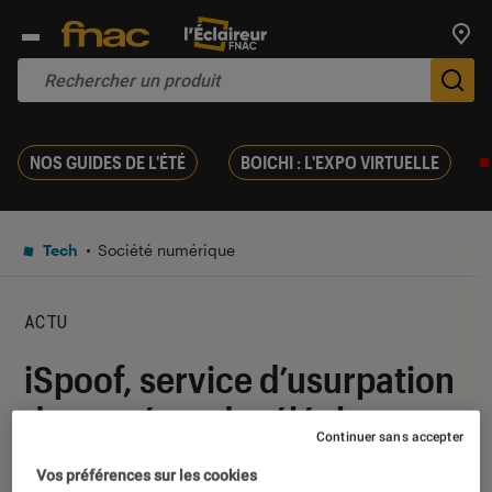
Trouv
De
NOS GUIDES DE L'ÉTÉ
BOICHI : L'EXPO VIRTUELLE
Tech
Société numérique
ACTU
iSpoof, service d’usurpation
de numéros de téléphone, a
Continuer sans accepter
été démantelé
Vos préférences sur les cookies