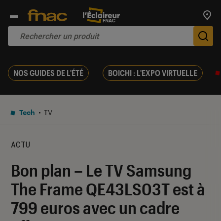
Trouv
De
NOS GUIDES DE L'ÉTÉ
BOICHI : L'EXPO VIRTUELLE
Tech
TV
ACTU
Bon plan – Le TV Samsung
The Frame QE43LS03T est à
799 euros avec un cadre