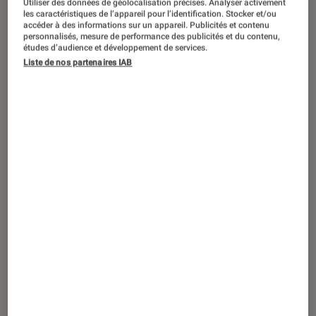
Utiliser des données de géolocalisation précises. Analyser activement
les caractéristiques de l’appareil pour l’identification. Stocker et/ou
Téléviseur au design original, le
accéder à des informations sur un appareil. Publicités et contenu
personnalisés, mesure de performance des publicités et du contenu,
Samsung The Frame s’affiche à 799
études d’audience et développement de services.
Liste de nos partenaires IAB
euros au lieu de 1099 euros dans sa
version 43 pouces. En plus de cette
remise de 300 euros, un cadre The
Frame d’une valeur de 99,99 euros est
offert.
Introduction