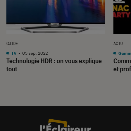
GUIDE
ACTU
TV
•
05 sep. 2022
Gami
Technologie HDR : on vous explique
Commen
tout
et pro