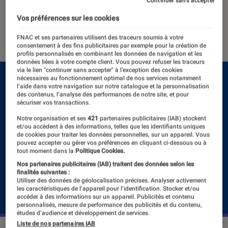
et promet des jeux gratuits
Continuer sans accepter
Vos préférences sur les cookies
25 février 2021
・
Par
Thomas Estimbre
FNAC et ses partenaires utilisent des traceurs soumis à votre
consentement à des fins publicitaires par exemple pour la création de
profils personnalisés en combinant les données de navigation et les
données liées à votre compte client. Vous pouvez refuser les traceurs
via le lien "continuer sans accepter" à l’exception des cookies
nécessaires au fonctionnement optimal de nos services notamment
l’aide dans votre navigation sur notre catalogue et la personnalisation
des contenus, l’analyse des performances de notre site, et pour
sécuriser vos transactions.
Notre organisation et ses
421
partenaires publicitaires (IAB) stockent
et/ou accèdent à des informations, telles que les identifiants uniques
de cookies pour traiter les données personnelles, sur un appareil. Vous
pouvez accepter ou gérer vos préférences en cliquant ci-dessous ou à
tout moment dans la
Politique Cookies.
Nos partenaires publicitaires (IAB) traitent des données selon les
finalités suivantes :
Utiliser des données de géolocalisation précises. Analyser activement
les caractéristiques de l’appareil pour l’identification. Stocker et/ou
accéder à des informations sur un appareil. Publicités et contenu
personnalisés, mesure de performance des publicités et du contenu,
études d’audience et développement de services.
Liste de nos partenaires IAB