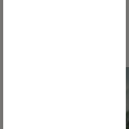
États-Unis
Huawei
Dernièrement dans Actu
Smartphones Android