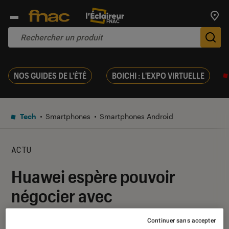
Trouv
De
NOS GUIDES DE L'ÉTÉ
BOICHI : L'EXPO VIRTUELLE
Tech
Smartphones
Smartphones Android
ACTU
Huawei espère pouvoir
négocier avec
l’administration Biden
Continuer sans accepter